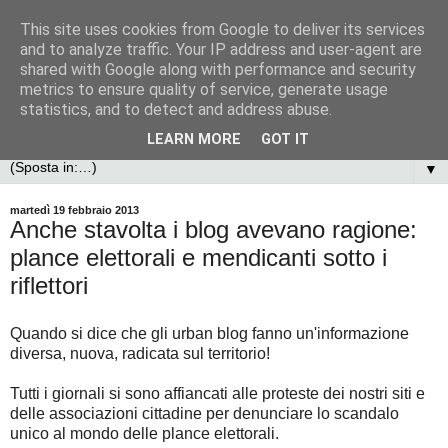
This site uses cookies from Google to deliver its services
and to analyze traffic. Your IP address and user-agent are
shared with Google along with performance and security
metrics to ensure quality of service, generate usage
statistics, and to detect and address abuse.
LEARN MORE
GOT IT
▼
martedì 19 febbraio 2013
Anche stavolta i blog avevano ragione:
plance elettorali e mendicanti sotto i
riflettori
Quando si dice che gli urban blog fanno un'informazione
diversa, nuova, radicata sul territorio!
Tutti i giornali si sono affiancati alle proteste dei nostri siti e
delle associazioni cittadine per denunciare lo scandalo
unico al mondo delle plance elettorali.