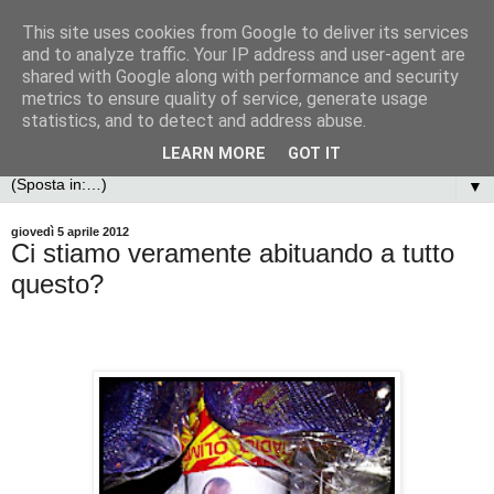
This site uses cookies from Google to deliver its services
and to analyze traffic. Your IP address and user-agent are
shared with Google along with performance and security
metrics to ensure quality of service, generate usage
statistics, and to detect and address abuse.
LEARN MORE
GOT IT
▼
giovedì 5 aprile 2012
Ci stiamo veramente abituando a tutto
questo?