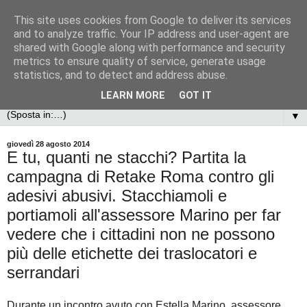
This site uses cookies from Google to deliver its services
and to analyze traffic. Your IP address and user-agent are
shared with Google along with performance and security
metrics to ensure quality of service, generate usage
statistics, and to detect and address abuse.
LEARN MORE
GOT IT
▼
giovedì 28 agosto 2014
E tu, quanti ne stacchi? Partita la
campagna di Retake Roma contro gli
adesivi abusivi. Stacchiamoli e
portiamoli all'assessore Marino per far
vedere che i cittadini non ne possono
più delle etichette dei traslocatori e
serrandari
Durante un incontro avuto con Estella Marino, assessore