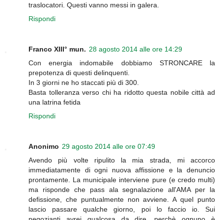
traslocatori. Questi vanno messi in galera.
Rispondi
Franco XIII° mun.
28 agosto 2014 alle ore 14:29
Con energia indomabile dobbiamo STRONCARE la
prepotenza di questi delinquenti.
In 3 giorni ne ho staccati più di 300.
Basta tolleranza verso chi ha ridotto questa nobile città ad
una latrina fetida
Rispondi
Anonimo
29 agosto 2014 alle ore 07:49
Avendo più volte ripulito la mia strada, mi accorco
immediatamente di ogni nuova affissione e la denuncio
prontamente. La municipale interviene pure (e credo multi)
ma risponde che pass ala segnalazione all'AMA per la
defissione, che puntualmente non avviene. A quel punto
lascio passare qualche giorno, poi lo faccio io. Sui
negozianti avrei qualcosa da dire, perchè ognuno è