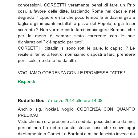
concessioni. CORSETTI veramente pensi di fare un Prip
così, a favore delle ditte, lasciando Roma nel caos e nel
degrado ? Eppure eri tu che poco tempo fa andavi in giro a
tagliare gli impianti installati a p.zza del Popolo, o già ti sei
scordato ? Non vorrete certo farci rimpiangere Bordoni, che
per lo meno è sempre stato corerente con le sue
dichiarazioni " c'è spazio per tutti".
CORSETTI i cittadini si sono rotti le palle, lo capisci ? Le
recite si fanno a teatro, non siamo disposti a farci prendere
per il culo, nè da te nè da altri.
VOGLIAMO COERENZA CON LE PROMESSE FATTE !
Rispondi
Rodolfo Bosi
7 marzo 2014 alle ore 14:39
Anch'io sig. Nokia1 voglio COERENZA CON QUANTO
PREDICA!
Visto che ieri era presente alla seduta, poco distante da me,
perché non ha detto queste stesse cose che scrive oggi
direttamente a Corsetti e Bordoni e mi ha lasciato invece da