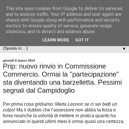
This site uses cookies from Google to deliver its services
and to analyze traffic. Your IP address and user-agent are
shared with Google along with performance and security
metrics to ensure quality of service, generate usage
statistics, and to detect and address abuse.
LEARN MORE
GOT IT
▼
giovedì 6 marzo 2014
Prip: nuovo rinvio in Commissione
Commercio. Ormai la "partecipazione"
sta diventando una barzelletta. Pessimi
segnali dal Campidoglio
Per prima cosa gridiamo:
Marta Leonori se ci sei batti un
colpo
! Ma il dubbio che l'assessore non abbia la forza e
forse neanche la volontà di mettere in pratica quanto ha
annunciato in questi ultimi mesi è ormai quasi una certezza.