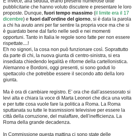
E invece, alla seduta, erano presenti numerose ditte
pubblicitarie che hanno voluto discutere e presentare le loro
proposte. Dunque,
fuori tempo massimo
(
il limite era il 17
dicembre
) e
fuori dall'ordine del giorno
, si è data la parola
a chi ha avuto anni per far sentire la propria voce ma che si
è guardato bene dal farlo nelle sedi e nei momenti
opportuni. Tanto in Italia le regole sono fatte per non essere
rispettate....!
Eh no signori, la cosa non può funzionare così. Soprattutto
da parte di chi, la nuova giunta di centro-sinistra, si era
insediata chiedendo legalità e riforme della cartellonistica.
Alemanno e Bordoni, oggi presenti, si sono goduti lo
spettacolo che potrebbe essere il secondo atto della loro
giunta.
Ma è ora di cambiare registro. E' ora che dall'assessorato si
levi alta e chiara la voce di Marta Leonori che dica una volta
e per tutte cosa vuole fare la politica a Roma. La Roma
sputtanata su tutte le trasmissioni televisive per essere la
città della corruzione, del malaffare, dell'inefficienza. La
Roma della grande decadenza.
In Commissione questa mattina ci sono state delle