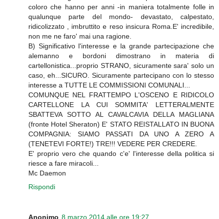
coloro che hanno per anni -in maniera totalmente folle in
qualunque parte del mondo- devastato, calpestato,
ridicolizzato , imbruttito e reso insicura Roma.E' incredibile,
non me ne faro' mai una ragione.
B) Significativo l'interesse e la grande partecipazione che
alemanno e bordoni dimostrano in materia di
cartellonistica...proprio STRANO, sicuramente sara' solo un
caso, eh...SICURO. Sicuramente partecipano con lo stesso
interesse a TUTTE LE COMMISSIONI COMUNALI...
COMUNQUE NEL FRATTEMPO L'OSCENO E RIDICOLO
CARTELLONE LA CUI SOMMITA' LETTERALMENTE
SBATTEVA SOTTO AL CAVALCAVIA DELLA MAGLIANA
(fronte Hotel Sheraton) E' STATO REISTALLATO IN BUONA
COMPAGNIA: SIAMO PASSATI DA UNO A ZERO A
(TENETEVI FORTE!) TRE!!! VEDERE PER CREDERE.
E' proprio vero che quando c'e' l'interesse della politica si
riesce a fare miracoli...
Mc Daemon
Rispondi
Anonimo
8 marzo 2014 alle ore 19:27