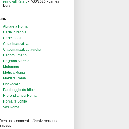
removal! It's a...
- 7/30/2026
- James
Bury
LINK
Abitare a Roma
Carte in regola
Cartellopoli
Cittadinanzattiva
Cittadinanzattiva aurelia
Decoro urbano
Degrado Marconi
Malaroma
Metro x Roma
Mobilità Roma
Ottavocolle
Parcheggio da idiota
Riprendiamoci Roma
Roma fa Schifo
Vas Roma
Eventuali commenti offensivi verranno
rimossi.