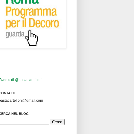
Tweets di @bastacartelloni
CONTATTI
bastacartelloni@gmail.com
CERCA NEL BLOG