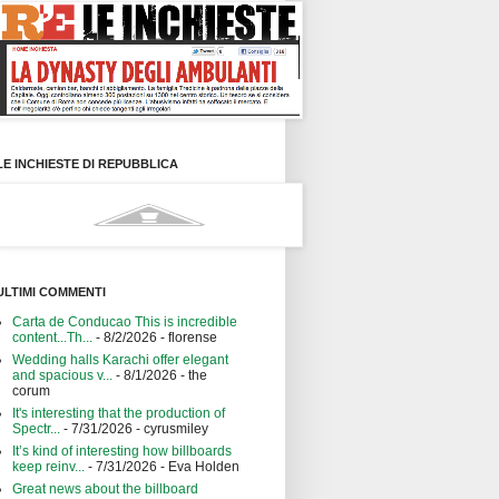
LE INCHIESTE DI REPUBBLICA
ULTIMI COMMENTI
Carta de Conducao This is incredible
content...Th...
- 8/2/2026
- florense
Wedding halls Karachi offer elegant
and spacious v...
- 8/1/2026
- the
corum
It's interesting that the production of
Spectr...
- 7/31/2026
- cyrusmiley
It’s kind of interesting how billboards
keep reinv...
- 7/31/2026
- Eva Holden
Great news about the billboard