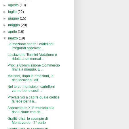
►
agosto
(13)
►
luglio
(22)
►
giugno
(15)
►
maggio
(20)
►
aprile
(16)
▼
marzo
(19)
La mozione contro i cartelloni
irregolari approvat...
La stazione Termini-Vodafone è
ridotta a un mercat...
Prip: la Commissione Commercio
rinvia a maggio. E ...
Marconi, dopo le rimozioni, le
ricollocazioni: dit...
Nel terzo municipio i cartelloni
vanno bene così! ...
Provate voi a capire quale codice
fa fede per il n...
Approvata in XIII° municipio la
risoluzione che ch...
Graffiti ultrà, lo scempio di
Monteverde - 2° parte