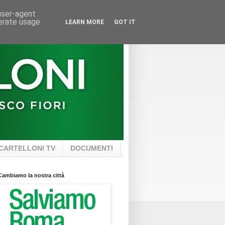
 user-agent
nerate usage
LEARN MORE
GOT IT
CARTELLONI TV
DOCUMENTI
Cambiamo la nostra città