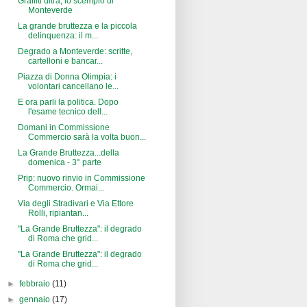
Graffiti ultrà, lo scempio di
Monteverde
La grande bruttezza e la piccola
delinquenza: il m...
Degrado a Monteverde: scritte,
cartelloni e bancar...
Piazza di Donna Olimpia: i
volontari cancellano le...
E ora parli la politica. Dopo
l'esame tecnico dell...
Domani in Commissione
Commercio sarà la volta buon...
La Grande Bruttezza...della
domenica - 3° parte
Prip: nuovo rinvio in Commissione
Commercio. Ormai...
Via degli Stradivari e Via Ettore
Rolli, ripiantan...
"La Grande Bruttezza": il degrado
di Roma che grid...
"La Grande Bruttezza": il degrado
di Roma che grid...
►
febbraio
(11)
►
gennaio
(17)