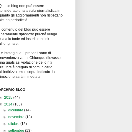
Questo blog non può essere
considerato una testata giornalistica in
quanto gli aggiornamenti non rispettano
alcuna periodicità.
Il contenuto del blog può essere
liberamente riprodotto purché venga
citata la fonte ed inserito un link
all’originale.
Le immagini qui presenti sono di
provenienza varia. Chiunque rilevasse
una qualsiasi violazione dei diritti
d'autore è pregato di comunicarlo
all'indirizzo email sopra indicato: la
rimozione sarà immediata.
ARCHIVIO BLOG
►
2015
(44)
▼
2014
(188)
►
dicembre
(14)
►
novembre
(13)
►
ottobre
(15)
►
settembre
(13)