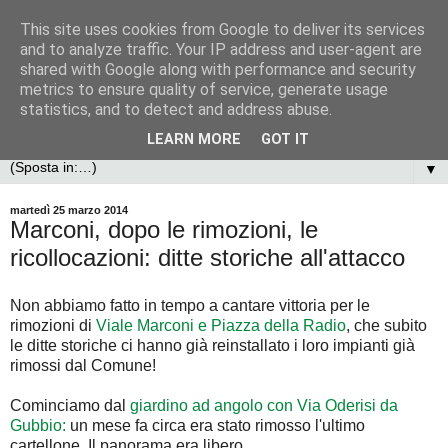
This site uses cookies from Google to deliver its services
and to analyze traffic. Your IP address and user-agent are
shared with Google along with performance and security
metrics to ensure quality of service, generate usage
statistics, and to detect and address abuse.
LEARN MORE
GOT IT
▼
martedì 25 marzo 2014
Marconi, dopo le rimozioni, le
ricollocazioni: ditte storiche all'attacco
Non abbiamo fatto in tempo a cantare vittoria per le
rimozioni di
Viale Marconi e Piazza della Radio
, che subito
le ditte storiche ci hanno già reinstallato i loro impianti già
rimossi dal Comune!
Cominciamo dal
giardino ad angolo con Via Oderisi da
Gubbio:
un mese fa circa era stato rimosso l'ultimo
cartellone. Il panorama era libero.