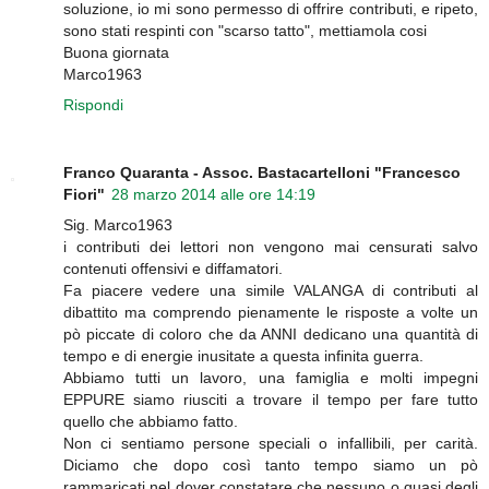
soluzione, io mi sono permesso di offrire contributi, e ripeto,
sono stati respinti con "scarso tatto", mettiamola cosi
Buona giornata
Marco1963
Rispondi
Franco Quaranta - Assoc. Bastacartelloni "Francesco
Fiori"
28 marzo 2014 alle ore 14:19
Sig. Marco1963
i contributi dei lettori non vengono mai censurati salvo
contenuti offensivi e diffamatori.
Fa piacere vedere una simile VALANGA di contributi al
dibattito ma comprendo pienamente le risposte a volte un
pò piccate di coloro che da ANNI dedicano una quantità di
tempo e di energie inusitate a questa infinita guerra.
Abbiamo tutti un lavoro, una famiglia e molti impegni
EPPURE siamo riusciti a trovare il tempo per fare tutto
quello che abbiamo fatto.
Non ci sentiamo persone speciali o infallibili, per carità.
Diciamo che dopo così tanto tempo siamo un pò
rammaricati nel dover constatare che nessuno o quasi degli