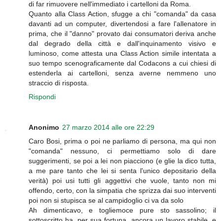
di far rimuovere nell'immediato i cartelloni da Roma.
Quanto alla Class Action, sfugge a chi "comanda" da casa
davanti ad un computer, divertendosi a fare l'allenatore in
prima, che il "danno" provato dai consumatori deriva anche
dal degrado della città e dall'inquinamento visivo e
luminoso, come attesta una Class Action simile intentata a
suo tempo scenograficamente dal Codacons a cui chiesi di
estenderla ai cartelloni, senza averne nemmeno uno
straccio di risposta.
Rispondi
Anonimo
27 marzo 2014 alle ore 22:29
Caro Bosi, prima o poi ne parliamo di persona, ma qui non
"comanda" nessuno, ci permettiamo solo di dare
suggerimenti, se poi a lei non piacciono (e glie la dico tutta,
a me pare tanto che lei si senta l'unico depositario della
verità) poi usi tutti gli aggettivi che vuole, tanto non mi
offendo, certo, con la simpatia che sprizza dai suo interventi
poi non si stupisca se al campidoglio ci va da solo
Ah dimenticavo, e togliemoce pure sto sassolino; il
sottoscritto ha, per sua fortuna, ancora un lavoro stabile, e