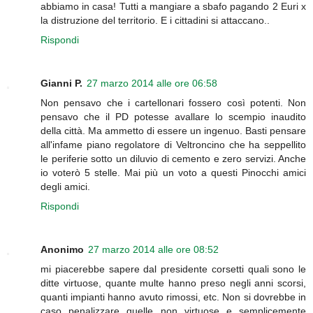
abbiamo in casa! Tutti a mangiare a sbafo pagando 2 Euri x
la distruzione del territorio. E i cittadini si attaccano..
Rispondi
Gianni P.
27 marzo 2014 alle ore 06:58
Non pensavo che i cartellonari fossero così potenti. Non
pensavo che il PD potesse avallare lo scempio inaudito
della città. Ma ammetto di essere un ingenuo. Basti pensare
all'infame piano regolatore di Veltroncino che ha seppellito
le periferie sotto un diluvio di cemento e zero servizi. Anche
io voterò 5 stelle. Mai più un voto a questi Pinocchi amici
degli amici.
Rispondi
Anonimo
27 marzo 2014 alle ore 08:52
mi piacerebbe sapere dal presidente corsetti quali sono le
ditte virtuose, quante multe hanno preso negli anni scorsi,
quanti impianti hanno avuto rimossi, etc. Non si dovrebbe in
caso penalizzare quelle non virtuose e semplicemente