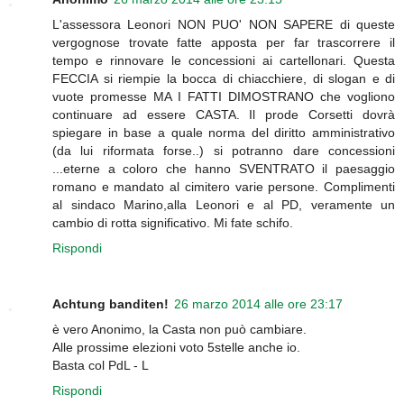
L'assessora Leonori NON PUO' NON SAPERE di queste
vergognose trovate fatte apposta per far trascorrere il
tempo e rinnovare le concessioni ai cartellonari. Questa
FECCIA si riempie la bocca di chiacchiere, di slogan e di
vuote promesse MA I FATTI DIMOSTRANO che vogliono
continuare ad essere CASTA. Il prode Corsetti dovrà
spiegare in base a quale norma del diritto amministrativo
(da lui riformata forse..) si potranno dare concessioni
...eterne a coloro che hanno SVENTRATO il paesaggio
romano e mandato al cimitero varie persone. Complimenti
al sindaco Marino,alla Leonori e al PD, veramente un
cambio di rotta significativo. Mi fate schifo.
Rispondi
Achtung banditen!
26 marzo 2014 alle ore 23:17
è vero Anonimo, la Casta non può cambiare.
Alle prossime elezioni voto 5stelle anche io.
Basta col PdL - L
Rispondi