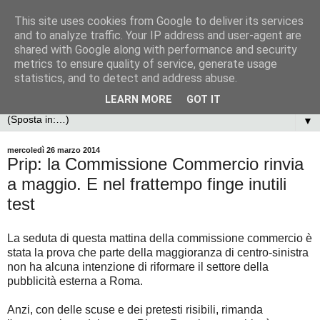
This site uses cookies from Google to deliver its services
and to analyze traffic. Your IP address and user-agent are
shared with Google along with performance and security
metrics to ensure quality of service, generate usage
statistics, and to detect and address abuse.
LEARN MORE
GOT IT
▼
mercoledì 26 marzo 2014
Prip: la Commissione Commercio rinvia
a maggio. E nel frattempo finge inutili
test
La seduta di questa mattina della commissione commercio è
stata la prova che parte della maggioranza di centro-sinistra
non ha alcuna intenzione di riformare il settore della
pubblicità esterna a Roma.
Anzi, con delle scuse e dei pretesti risibili, rimanda