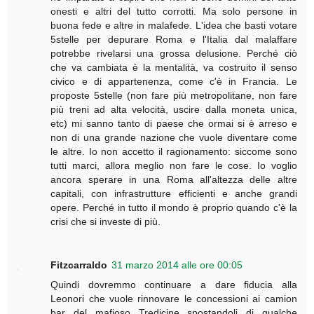
onesti e altri del tutto corrotti. Ma solo persone in
buona fede e altre in malafede. L'idea che basti votare
5stelle per depurare Roma e l'Italia dal malaffare
potrebbe rivelarsi una grossa delusione. Perché ciò
che va cambiata è la mentalità, va costruito il senso
civico e di appartenenza, come c'è in Francia. Le
proposte 5stelle (non fare più metropolitane, non fare
più treni ad alta velocità, uscire dalla moneta unica,
etc) mi sanno tanto di paese che ormai si è arreso e
non di una grande nazione che vuole diventare come
le altre. Io non accetto il ragionamento: siccome sono
tutti marci, allora meglio non fare le cose. Io voglio
ancora sperare in una Roma all'altezza delle altre
capitali, con infrastrutture efficienti e anche grandi
opere. Perché in tutto il mondo è proprio quando c'è la
crisi che si investe di più.
Fitzcarraldo
31 marzo 2014 alle ore 00:05
Quindi dovremmo continuare a dare fiducia alla
Leonori che vuole rinnovare le concessioni ai camion
bar del mafioso Tredicine spostandoli di qualche