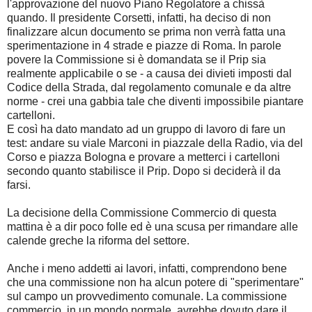
l'approvazione del nuovo Piano Regolatore a chissà
quando. Il presidente Corsetti, infatti, ha deciso di non
finalizzare alcun documento se prima non verrà fatta una
sperimentazione in 4 strade e piazze di Roma. In parole
povere la Commissione si è domandata se il Prip sia
realmente applicabile o se - a causa dei divieti imposti dal
Codice della Strada, dal regolamento comunale e da altre
norme - crei una gabbia tale che diventi impossibile piantare
cartelloni.
E così ha dato mandato ad un gruppo di lavoro di fare un
test: andare su viale Marconi in piazzale della Radio, via del
Corso e piazza Bologna e provare a metterci i cartelloni
secondo quanto stabilisce il Prip. Dopo si deciderà il da
farsi.
La decisione della Commissione Commercio di questa
mattina è a dir poco folle ed è una scusa per rimandare alle
calende greche la riforma del settore.
Anche i meno addetti ai lavori, infatti, comprendono bene
che una commissione non ha alcun potere di "sperimentare"
sul campo un provvedimento comunale. La commissione
commercio, in un mondo normale, avrebbe dovuto dare il