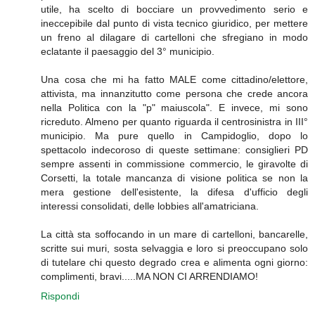
utile, ha scelto di bocciare un provvedimento serio e
ineccepibile dal punto di vista tecnico giuridico, per mettere
un freno al dilagare di cartelloni che sfregiano in modo
eclatante il paesaggio del 3° municipio.
Una cosa che mi ha fatto MALE come cittadino/elettore,
attivista, ma innanzitutto come persona che crede ancora
nella Politica con la "p" maiuscola". E invece, mi sono
ricreduto. Almeno per quanto riguarda il centrosinistra in III°
municipio. Ma pure quello in Campidoglio, dopo lo
spettacolo indecoroso di queste settimane: consiglieri PD
sempre assenti in commissione commercio, le giravolte di
Corsetti, la totale mancanza di visione politica se non la
mera gestione dell'esistente, la difesa d'ufficio degli
interessi consolidati, delle lobbies all'amatriciana.
La città sta soffocando in un mare di cartelloni, bancarelle,
scritte sui muri, sosta selvaggia e loro si preoccupano solo
di tutelare chi questo degrado crea e alimenta ogni giorno:
complimenti, bravi.....MA NON CI ARRENDIAMO!
Rispondi