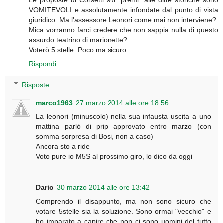
Le proposte di Corsetti sui "premi" alle ditte storiche sono
VOMITEVOLI e assolutamente infondate dal punto di vista
giuridico. Ma l'assessore Leonori come mai non interviene?
Mica vorranno farci credere che non sappia nulla di questo
assurdo teatrino di marionette?
Voterò 5 stelle. Poco ma sicuro.
Rispondi
Risposte
marco1963
27 marzo 2014 alle ore 18:56
La leonori (minuscolo) nella sua infausta uscita a uno
mattina parlò di prip approvato entro marzo (con
somma sorpresa di Bosi, non a caso)
Ancora sto a ride
Voto pure io M5S al prossimo giro, lo dico da oggi
Dario
30 marzo 2014 alle ore 13:42
Comprendo il disappunto, ma non sono sicuro che
votare 5stelle sia la soluzione. Sono ormai "vecchio" e
ho imparato a capire che non ci sono uomini del tutto