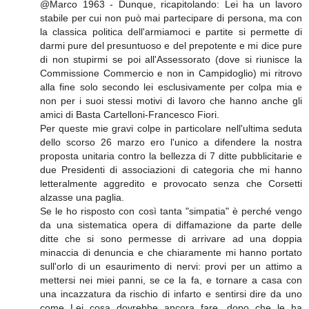
@Marco 1963 - Dunque, ricapitolando: Lei ha un lavoro
stabile per cui non può mai partecipare di persona, ma con
la classica politica dell'armiamoci e partite si permette di
darmi pure del presuntuoso e del prepotente e mi dice pure
di non stupirmi se poi all'Assessorato (dove si riunisce la
Commissione Commercio e non in Campidoglio) mi ritrovo
alla fine solo secondo lei esclusivamente per colpa mia e
non per i suoi stessi motivi di lavoro che hanno anche gli
amici di Basta Cartelloni-Francesco Fiori.
Per queste mie gravi colpe in particolare nell'ultima seduta
dello scorso 26 marzo ero l'unico a difendere la nostra
proposta unitaria contro la bellezza di 7 ditte pubblicitarie e
due Presidenti di associazioni di categoria che mi hanno
letteralmente aggredito e provocato senza che Corsetti
alzasse una paglia.
Se le ho risposto con così tanta "simpatia" è perché vengo
da una sistematica opera di diffamazione da parte delle
ditte che si sono permesse di arrivare ad una doppia
minaccia di denuncia e che chiaramente mi hanno portato
sull'orlo di un esaurimento di nervi: provi per un attimo a
mettersi nei miei panni, se ce la fa, e tornare a casa con
una incazzatura da rischio di infarto e sentirsi dire da uno
come Lei cosa dovrebbe ancora fare, dopo che le ha