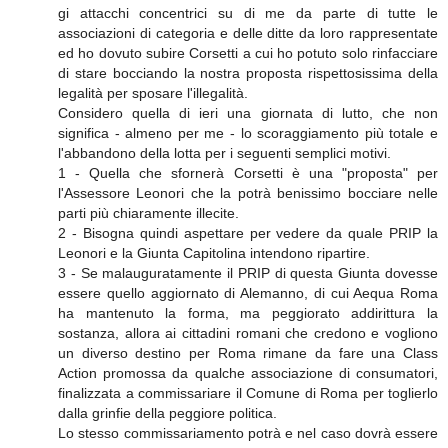
gi attacchi concentrici su di me da parte di tutte le
associazioni di categoria e delle ditte da loro rappresentate
ed ho dovuto subire Corsetti a cui ho potuto solo rinfacciare
di stare bocciando la nostra proposta rispettosissima della
legalità per sposare l'illegalità.
Considero quella di ieri una giornata di lutto, che non
significa - almeno per me - lo scoraggiamento più totale e
l'abbandono della lotta per i seguenti semplici motivi.
1 - Quella che sfornerà Corsetti è una "proposta" per
l'Assessore Leonori che la potrà benissimo bocciare nelle
parti più chiaramente illecite.
2 - Bisogna quindi aspettare per vedere da quale PRIP la
Leonori e la Giunta Capitolina intendono ripartire.
3 - Se malauguratamente il PRIP di questa Giunta dovesse
essere quello aggiornato di Alemanno, di cui Aequa Roma
ha mantenuto la forma, ma peggiorato addirittura la
sostanza, allora ai cittadini romani che credono e vogliono
un diverso destino per Roma rimane da fare una Class
Action promossa da qualche associazione di consumatori,
finalizzata a commissariare il Comune di Roma per toglierlo
dalla grinfie della peggiore politica.
Lo stesso commissariamento potrà e nel caso dovrà essere