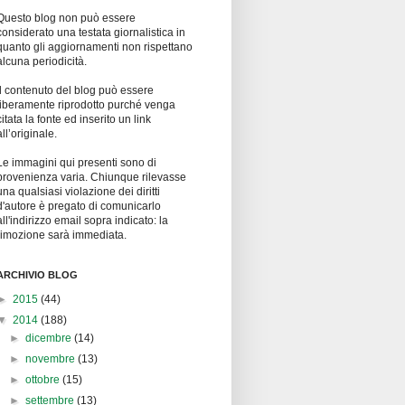
Questo blog non può essere
considerato una testata giornalistica in
quanto gli aggiornamenti non rispettano
alcuna periodicità.
Il contenuto del blog può essere
liberamente riprodotto purché venga
citata la fonte ed inserito un link
all’originale.
Le immagini qui presenti sono di
provenienza varia. Chiunque rilevasse
una qualsiasi violazione dei diritti
d'autore è pregato di comunicarlo
all'indirizzo email sopra indicato: la
rimozione sarà immediata.
ARCHIVIO BLOG
►
2015
(44)
▼
2014
(188)
►
dicembre
(14)
►
novembre
(13)
►
ottobre
(15)
►
settembre
(13)