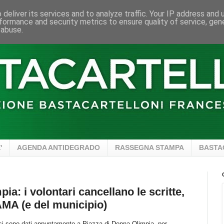
deliver its services and to analyze traffic. Your IP address and
formance and security metrics to ensure quality of service, ge
 abuse.
'
AGENDA ANTIDEGRADO
RASSEGNA STAMPA
BASTA
ia: i volontari cancellano le scritte,
AMA (e del municipio)
i si sono dati appuntamento a Piazza di Donna Olimpia, per