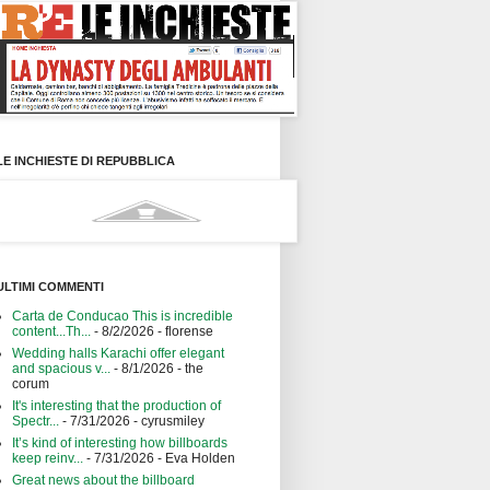
LE INCHIESTE DI REPUBBLICA
ULTIMI COMMENTI
Carta de Conducao This is incredible
content...Th...
- 8/2/2026
- florense
Wedding halls Karachi offer elegant
and spacious v...
- 8/1/2026
- the
corum
It's interesting that the production of
Spectr...
- 7/31/2026
- cyrusmiley
It’s kind of interesting how billboards
keep reinv...
- 7/31/2026
- Eva Holden
Great news about the billboard