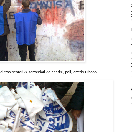
i traslocatori & serrandari da cestini, pali, arredo urbano.