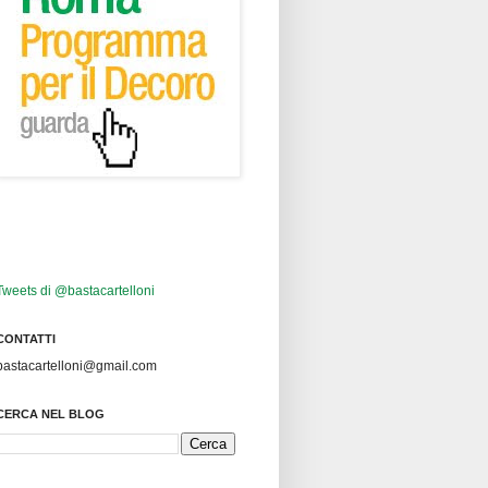
Tweets di @bastacartelloni
CONTATTI
bastacartelloni@gmail.com
CERCA NEL BLOG