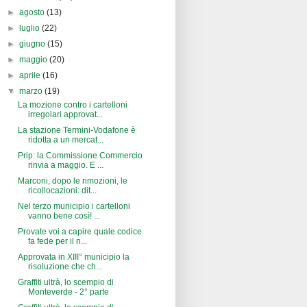
►
agosto
(13)
►
luglio
(22)
►
giugno
(15)
►
maggio
(20)
►
aprile
(16)
▼
marzo
(19)
La mozione contro i cartelloni
irregolari approvat...
La stazione Termini-Vodafone è
ridotta a un mercat...
Prip: la Commissione Commercio
rinvia a maggio. E ...
Marconi, dopo le rimozioni, le
ricollocazioni: dit...
Nel terzo municipio i cartelloni
vanno bene così! ...
Provate voi a capire quale codice
fa fede per il n...
Approvata in XIII° municipio la
risoluzione che ch...
Graffiti ultrà, lo scempio di
Monteverde - 2° parte