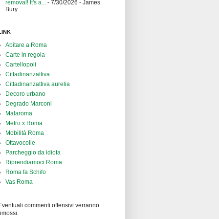
removal! It's a...
- 7/30/2026
- James
Bury
LINK
Abitare a Roma
Carte in regola
Cartellopoli
Cittadinanzattiva
Cittadinanzattiva aurelia
Decoro urbano
Degrado Marconi
Malaroma
Metro x Roma
Mobilità Roma
Ottavocolle
Parcheggio da idiota
Riprendiamoci Roma
Roma fa Schifo
Vas Roma
Eventuali commenti offensivi verranno
rimossi.