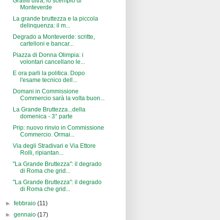
Graffiti ultrà, lo scempio di
Monteverde
La grande bruttezza e la piccola
delinquenza: il m...
Degrado a Monteverde: scritte,
cartelloni e bancar...
Piazza di Donna Olimpia: i
volontari cancellano le...
E ora parli la politica. Dopo
l'esame tecnico dell...
Domani in Commissione
Commercio sarà la volta buon...
La Grande Bruttezza...della
domenica - 3° parte
Prip: nuovo rinvio in Commissione
Commercio. Ormai...
Via degli Stradivari e Via Ettore
Rolli, ripiantan...
"La Grande Bruttezza": il degrado
di Roma che grid...
"La Grande Bruttezza": il degrado
di Roma che grid...
►
febbraio
(11)
►
gennaio
(17)