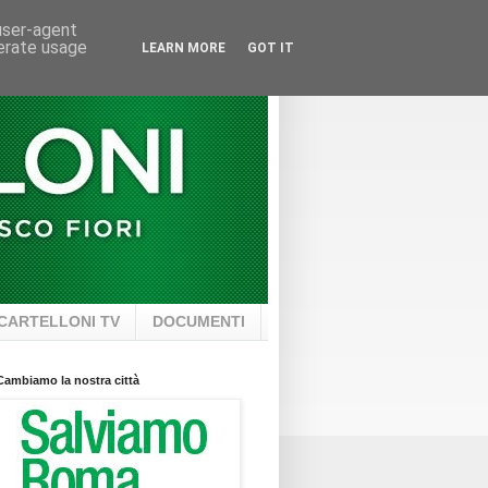
 user-agent
nerate usage
LEARN MORE
GOT IT
CARTELLONI TV
DOCUMENTI
Cambiamo la nostra città