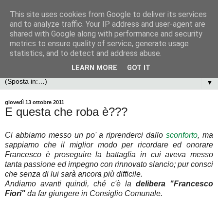
This site uses cookies from Google to deliver its services
and to analyze traffic. Your IP address and user-agent are
shared with Google along with performance and security
metrics to ensure quality of service, generate usage
statistics, and to detect and address abuse.
LEARN MORE
GOT IT
▼
giovedì 13 ottobre 2011
E questa che roba è???
Ci abbiamo messo un po' a riprenderci dallo
sconforto
, ma
sappiamo che il miglior modo per ricordare ed onorare
Francesco è proseguire la battaglia in cui aveva messo
tanta passione ed impegno con rinnovato slancio; pur consci
che senza di lui sarà ancora più difficile.
Andiamo avanti quindi, ché c'è la
delibera "Francesco
Fiori"
da far giungere in Consiglio Comunale.