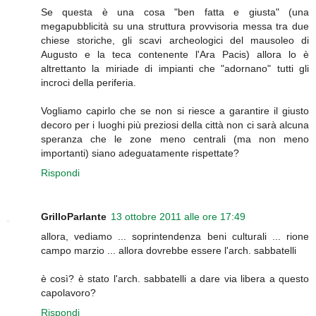
Se questa è una cosa "ben fatta e giusta" (una
megapubblicità su una struttura provvisoria messa tra due
chiese storiche, gli scavi archeologici del mausoleo di
Augusto e la teca contenente l'Ara Pacis) allora lo è
altrettanto la miriade di impianti che "adornano" tutti gli
incroci della periferia.
Vogliamo capirlo che se non si riesce a garantire il giusto
decoro per i luoghi più preziosi della città non ci sarà alcuna
speranza che le zone meno centrali (ma non meno
importanti) siano adeguatamente rispettate?
Rispondi
GrilloParlante
13 ottobre 2011 alle ore 17:49
allora, vediamo ... soprintendenza beni culturali ... rione
campo marzio ... allora dovrebbe essere l'arch. sabbatelli
è così? è stato l'arch. sabbatelli a dare via libera a questo
capolavoro?
Rispondi