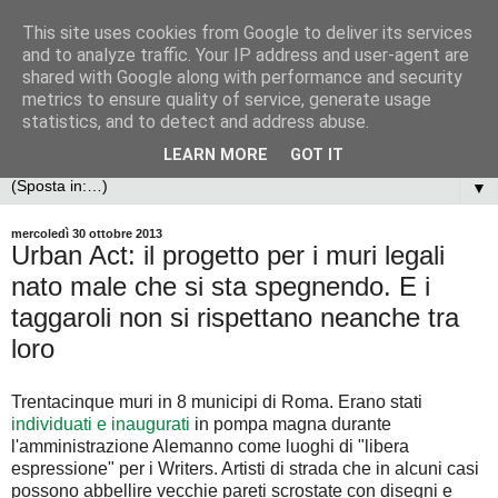
This site uses cookies from Google to deliver its services
and to analyze traffic. Your IP address and user-agent are
shared with Google along with performance and security
metrics to ensure quality of service, generate usage
statistics, and to detect and address abuse.
LEARN MORE
GOT IT
▼
mercoledì 30 ottobre 2013
Urban Act: il progetto per i muri legali
nato male che si sta spegnendo. E i
taggaroli non si rispettano neanche tra
loro
Trentacinque muri in 8 municipi di Roma. Erano stati
individuati e inaugurati
in pompa magna durante
l'amministrazione Alemanno come luoghi di "libera
espressione" per i Writers. Artisti di strada che in alcuni casi
possono abbellire vecchie pareti scrostate con disegni e