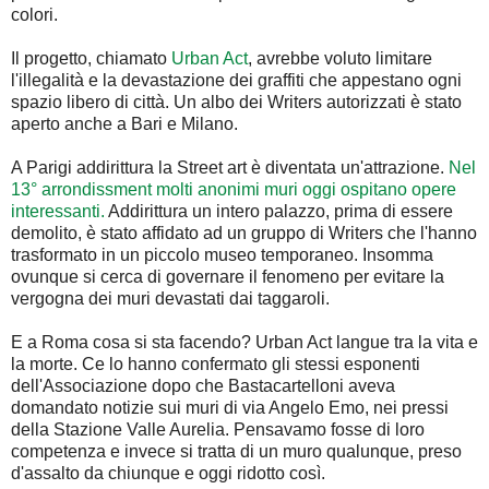
colori.
Il progetto, chiamato
Urban Act
, avrebbe voluto limitare
l'illegalità e la devastazione dei graffiti che appestano ogni
spazio libero di città. Un albo dei Writers autorizzati è stato
aperto anche a Bari e Milano.
A Parigi addirittura la Street art è diventata un'attrazione.
Nel
13° arrondissment molti anonimi muri oggi ospitano opere
interessanti.
Addirittura un intero palazzo, prima di essere
demolito, è stato affidato ad un gruppo di Writers che l'hanno
trasformato in un piccolo museo temporaneo. Insomma
ovunque si cerca di governare il fenomeno per evitare la
vergogna dei muri devastati dai taggaroli.
E a Roma cosa si sta facendo? Urban Act langue tra la vita e
la morte. Ce lo hanno confermato gli stessi esponenti
dell'Associazione dopo che Bastacartelloni aveva
domandato notizie sui muri di via Angelo Emo, nei pressi
della Stazione Valle Aurelia. Pensavamo fosse di loro
competenza e invece si tratta di un muro qualunque, preso
d'assalto da chiunque e oggi ridotto così.