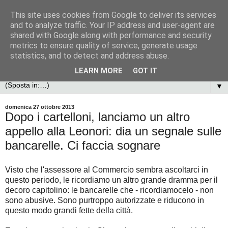
This site uses cookies from Google to deliver its services
and to analyze traffic. Your IP address and user-agent are
shared with Google along with performance and security
metrics to ensure quality of service, generate usage
statistics, and to detect and address abuse.
LEARN MORE
GOT IT
▼
domenica 27 ottobre 2013
Dopo i cartelloni, lanciamo un altro
appello alla Leonori: dia un segnale sulle
bancarelle. Ci faccia sognare
Visto che l'assessore al Commercio sembra ascoltarci in
questo periodo, le ricordiamo un altro grande dramma per il
decoro capitolino: le bancarelle che - ricordiamocelo - non
sono abusive. Sono purtroppo autorizzate e riducono in
questo modo grandi fette della città.