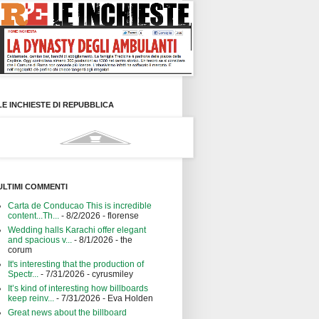
LE INCHIESTE DI REPUBBLICA
ULTIMI COMMENTI
Carta de Conducao This is incredible
content...Th...
- 8/2/2026
- florense
Wedding halls Karachi offer elegant
and spacious v...
- 8/1/2026
- the
corum
It's interesting that the production of
Spectr...
- 7/31/2026
- cyrusmiley
It’s kind of interesting how billboards
keep reinv...
- 7/31/2026
- Eva Holden
Great news about the billboard