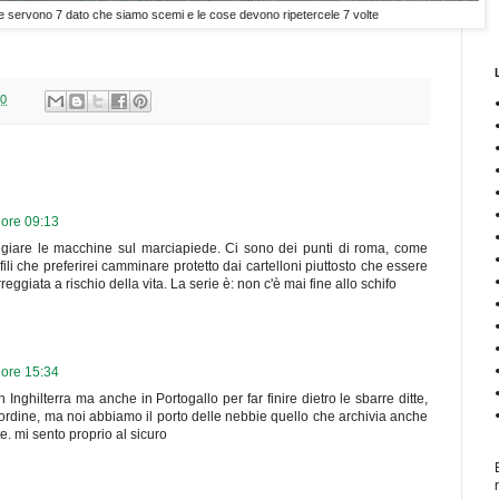
 servono 7 dato che siamo scemi e le cose devono ripetercele 7 volte
30
 ore 09:13
are le macchine sul marciapiede. Ci sono dei punti di roma, come
nfili che preferirei camminare protetto dai cartelloni piuttosto che essere
eggiata a rischio della vita. La serie è: non c'è mai fine allo schifo
 ore 15:34
Inghilterra ma anche in Portogallo per far finire dietro le sbarre ditte,
ell'ordine, ma noi abbiamo il porto delle nebbie quello che archivia anche
e. mi sento proprio al sicuro