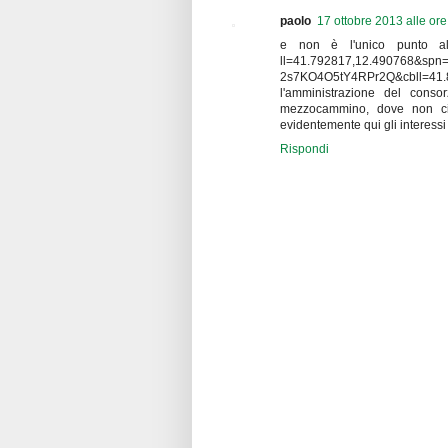
paolo
17 ottobre 2013 alle or
e non è l'unico punto al t
ll=41.792817,12.490768&spn=
2s7KO4O5tY4RPr2Q&cbll=41.82
l'amministrazione del conso
mezzocammino, dove non ci 
evidentemente qui gli interessi 
Rispondi