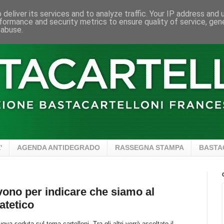
deliver its services and to analyze traffic. Your IP address and
formance and security metrics to ensure quality of service, ge
 abuse.
'
AGENDA ANTIDEGRADO
RASSEGNA STAMPA
BASTA
rvono per indicare che siamo al
atetico
 seduta sul tema cartelloni. Tra gli altri verrà ascoltato il