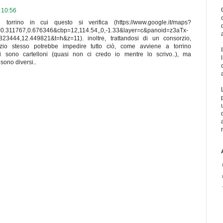
e 10:56
orrino in cui questo si verifica (https://www.google.it/maps?
0.311767,0.676346&cbp=12,114.54,,0,-1.33&layer=c&panoid=z3aTx-
3444,12.449821&t=h&z=11). inoltre, trattandosi di un consorzio,
rzio stesso potrebbe impedire tutto ciò, come avviene a torrino
sono cartelloni (quasi non ci credo io mentre lo scrivo..), ma
sono diversi..