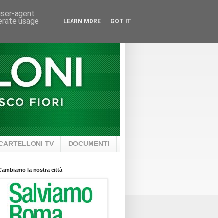
 user-agent
nerate usage
LEARN MORE
GOT IT
CARTELLONI TV
DOCUMENTI
Cambiamo la nostra città