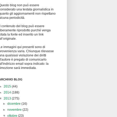
Questo blog non può essere
considerato una testata giornalistica in
quanto gli aggiornamenti non rispettano
alcuna periodicità.
Il contenuto del blog può essere
liberamente riprodotto purché venga
citata la fonte ed inserito un link
all’originale.
Le immagini qui presenti sono di
provenienza varia. Chiunque rilevasse
una qualsiasi violazione dei diritti
d'autore è pregato di comunicarlo
all'indirizzo email sopra indicato: la
rimozione sarà immediata.
ARCHIVIO BLOG
►
2015
(44)
►
2014
(188)
▼
2013
(275)
►
dicembre
(16)
►
novembre
(22)
▼
ottobre
(23)