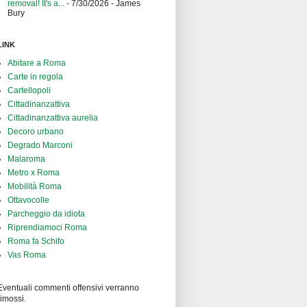
removal! It's a...
- 7/30/2026
- James
Bury
LINK
Abitare a Roma
Carte in regola
Cartellopoli
Cittadinanzattiva
Cittadinanzattiva aurelia
Decoro urbano
Degrado Marconi
Malaroma
Metro x Roma
Mobilità Roma
Ottavocolle
Parcheggio da idiota
Riprendiamoci Roma
Roma fa Schifo
Vas Roma
Eventuali commenti offensivi verranno
rimossi.