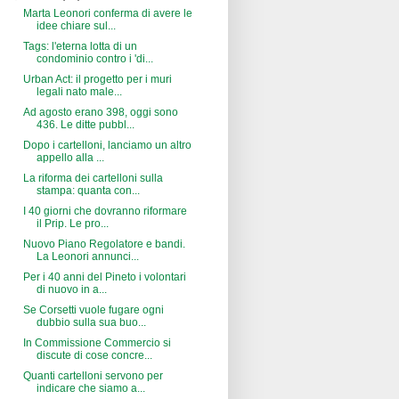
Marta Leonori conferma di avere le
idee chiare sul...
Tags: l'eterna lotta di un
condominio contro i 'di...
Urban Act: il progetto per i muri
legali nato male...
Ad agosto erano 398, oggi sono
436. Le ditte pubbl...
Dopo i cartelloni, lanciamo un altro
appello alla ...
La riforma dei cartelloni sulla
stampa: quanta con...
I 40 giorni che dovranno riformare
il Prip. Le pro...
Nuovo Piano Regolatore e bandi.
La Leonori annunci...
Per i 40 anni del Pineto i volontari
di nuovo in a...
Se Corsetti vuole fugare ogni
dubbio sulla sua buo...
In Commissione Commercio si
discute di cose concre...
Quanti cartelloni servono per
indicare che siamo a...