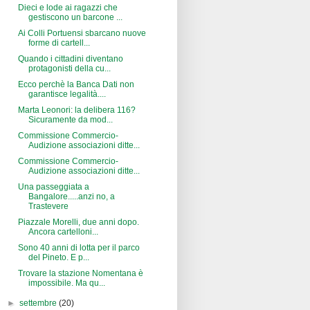
Dieci e lode ai ragazzi che
gestiscono un barcone ...
Ai Colli Portuensi sbarcano nuove
forme di cartell...
Quando i cittadini diventano
protagonisti della cu...
Ecco perchè la Banca Dati non
garantisce legalità....
Marta Leonori: la delibera 116?
Sicuramente da mod...
Commissione Commercio-
Audizione associazioni ditte...
Commissione Commercio-
Audizione associazioni ditte...
Una passeggiata a
Bangalore.....anzi no, a
Trastevere
Piazzale Morelli, due anni dopo.
Ancora cartelloni...
Sono 40 anni di lotta per il parco
del Pineto. E p...
Trovare la stazione Nomentana è
impossibile. Ma qu...
►
settembre
(20)