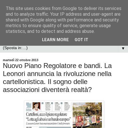
This site uses cookies from Google to deliver its services
and to analyze traffic. Your IP address and user-agent are
shared with Google along with performance and security
metrics to ensure quality of service, generate usage
statistics, and to detect and address abuse.
LEARN MORE
GOT IT
▼
martedì 22 ottobre 2013
Nuovo Piano Regolatore e bandi. La
Leonori annuncia la rivoluzione nella
cartellonistica. Il sogno delle
associazioni diventerà realtà?