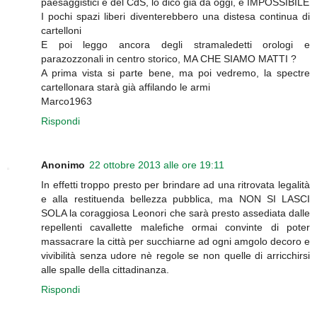
paesaggistici e del CdS, lo dico già da oggi, è IMPOSSIBILE
I pochi spazi liberi diventerebbero una distesa continua di
cartelloni
E poi leggo ancora degli stramaledetti orologi e
parazozzonali in centro storico, MA CHE SIAMO MATTI ?
A prima vista si parte bene, ma poi vedremo, la spectre
cartellonara starà già affilando le armi
Marco1963
Rispondi
Anonimo
22 ottobre 2013 alle ore 19:11
In effetti troppo presto per brindare ad una ritrovata legalità
e alla restituenda bellezza pubblica, ma NON SI LASCI
SOLA la coraggiosa Leonori che sarà presto assediata dalle
repellenti cavallette malefiche ormai convinte di poter
massacrare la città per succhiarne ad ogni amgolo decoro e
vivibilità senza udore nè regole se non quelle di arricchirsi
alle spalle della cittadinanza.
Rispondi