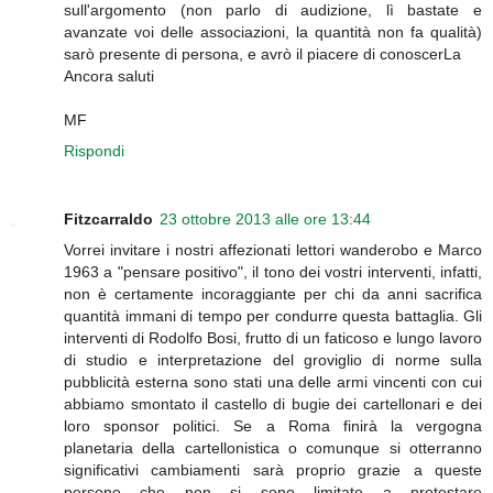
sull'argomento (non parlo di audizione, lì bastate e
avanzate voi delle associazioni, la quantità non fa qualità)
sarò presente di persona, e avrò il piacere di conoscerLa
Ancora saluti
MF
Rispondi
Fitzcarraldo
23 ottobre 2013 alle ore 13:44
Vorrei invitare i nostri affezionati lettori wanderobo e Marco
1963 a "pensare positivo", il tono dei vostri interventi, infatti,
non è certamente incoraggiante per chi da anni sacrifica
quantità immani di tempo per condurre questa battaglia. Gli
interventi di Rodolfo Bosi, frutto di un faticoso e lungo lavoro
di studio e interpretazione del groviglio di norme sulla
pubblicità esterna sono stati una delle armi vincenti con cui
abbiamo smontato il castello di bugie dei cartellonari e dei
loro sponsor politici. Se a Roma finirà la vergogna
planetaria della cartellonistica o comunque si otterranno
significativi cambiamenti sarà proprio grazie a queste
persone che non si sono limitate a protestare