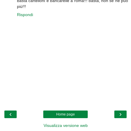
basta cartelloni e bancarelle a roma!!! basta, non se ne può
più!!!
Rispondi
‹
›
Home page
Visualizza versione web