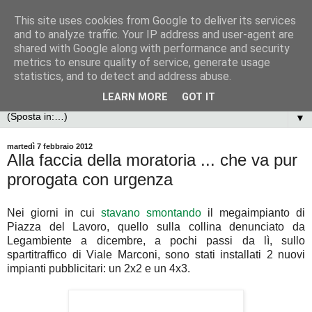
This site uses cookies from Google to deliver its services
and to analyze traffic. Your IP address and user-agent are
shared with Google along with performance and security
metrics to ensure quality of service, generate usage
statistics, and to detect and address abuse.
LEARN MORE
GOT IT
▼
martedì 7 febbraio 2012
Alla faccia della moratoria ... che va pur
prorogata con urgenza
Nei giorni in cui
stavano smontando
il megaimpianto di
Piazza del Lavoro, quello sulla collina denunciato da
Legambiente a dicembre, a pochi passi da lì, sullo
spartitraffico di Viale Marconi, sono stati installati 2 nuovi
impianti pubblicitari: un 2x2 e un 4x3.