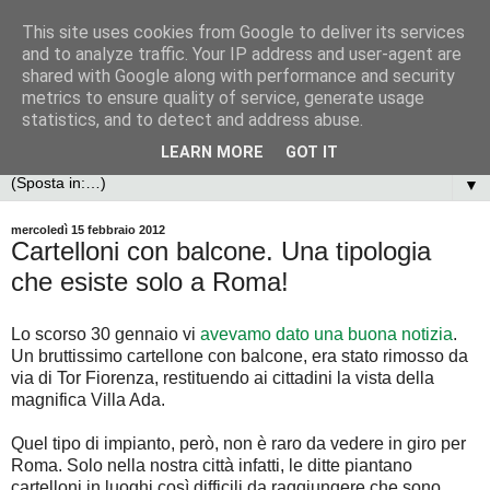
This site uses cookies from Google to deliver its services
and to analyze traffic. Your IP address and user-agent are
shared with Google along with performance and security
metrics to ensure quality of service, generate usage
statistics, and to detect and address abuse.
LEARN MORE
GOT IT
▼
mercoledì 15 febbraio 2012
Cartelloni con balcone. Una tipologia
che esiste solo a Roma!
Lo scorso 30 gennaio vi
avevamo dato una buona notizia
.
Un bruttissimo cartellone con balcone, era stato rimosso da
via di Tor Fiorenza, restituendo ai cittadini la vista della
magnifica Villa Ada.
Quel tipo di impianto, però, non è raro da vedere in giro per
Roma. Solo nella nostra città infatti, le ditte piantano
cartelloni in luoghi così difficili da raggiungere che sono