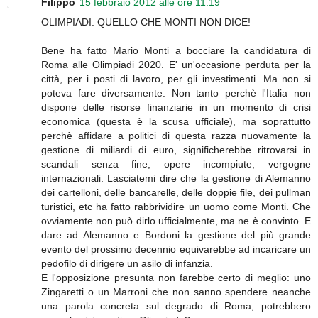
Filippo
15 febbraio 2012 alle ore 11:19
OLIMPIADI: QUELLO CHE MONTI NON DICE!
Bene ha fatto Mario Monti a bocciare la candidatura di
Roma alle Olimpiadi 2020. E' un'occasione perduta per la
città, per i posti di lavoro, per gli investimenti. Ma non si
poteva fare diversamente. Non tanto perchè l'Italia non
dispone delle risorse finanziarie in un momento di crisi
economica (questa è la scusa ufficiale), ma soprattutto
perchè affidare a politici di questa razza nuovamente la
gestione di miliardi di euro, significherebbe ritrovarsi in
scandali senza fine, opere incompiute, vergogne
internazionali. Lasciatemi dire che la gestione di Alemanno
dei cartelloni, delle bancarelle, delle doppie file, dei pullman
turistici, etc ha fatto rabbrividire un uomo come Monti. Che
ovviamente non può dirlo ufficialmente, ma ne è convinto. E
dare ad Alemanno e Bordoni la gestione del più grande
evento del prossimo decennio equivarebbe ad incaricare un
pedofilo di dirigere un asilo di infanzia.
E l'opposizione presunta non farebbe certo di meglio: uno
Zingaretti o un Marroni che non sanno spendere neanche
una parola concreta sul degrado di Roma, potrebbero