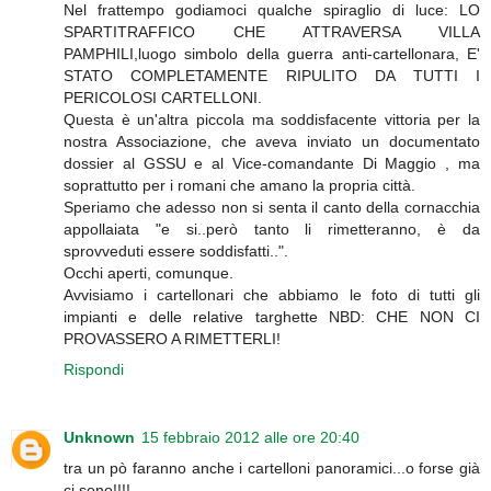
Nel frattempo godiamoci qualche spiraglio di luce: LO
SPARTITRAFFICO CHE ATTRAVERSA VILLA
PAMPHILI,luogo simbolo della guerra anti-cartellonara, E'
STATO COMPLETAMENTE RIPULITO DA TUTTI I
PERICOLOSI CARTELLONI.
Questa è un'altra piccola ma soddisfacente vittoria per la
nostra Associazione, che aveva inviato un documentato
dossier al GSSU e al Vice-comandante Di Maggio , ma
soprattutto per i romani che amano la propria città.
Speriamo che adesso non si senta il canto della cornacchia
appollaiata "e si..però tanto li rimetteranno, è da
sprovveduti essere soddisfatti..".
Occhi aperti, comunque.
Avvisiamo i cartellonari che abbiamo le foto di tutti gli
impianti e delle relative targhette NBD: CHE NON CI
PROVASSERO A RIMETTERLI!
Rispondi
Unknown
15 febbraio 2012 alle ore 20:40
tra un pò faranno anche i cartelloni panoramici...o forse già
ci sono!!!!