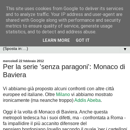
This site uses cookies from Google to deliver its services
and to analyze traffic. Your IP address and user-agent are
shared with Google along with performance and security
metrics to ensure quality of service, generate usage
statistics, and to detect and address abuse.
LEARN MORE
GOT IT
▼
mercoledì 22 febbraio 2012
Per la serie 'senza paragoni': Monaco di
Baviera
Vi abbiamo già proposto alcuni confronti con altre città
europee ed italiane. Oltre
Milano
vi abbiamo mostrato
ironicamente (ma neanche troppo)
Addis Abeba
.
Oggi è la volta di Monaco di Baviera. Anche questa
metropoli tedesca ha i suoi difetti, ma - confrontata a Roma -
fa impallidire il più accanito difensore del
pensiero bordoniano (quello secondo il quale
'per i cartelloni