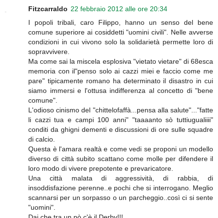
Fitzcarraldo
22 febbraio 2012 alle ore 20:34
I popoli tribali, caro Filippo, hanno un senso del bene
comune superiore ai cosiddetti "uomini civili". Nelle avverse
condizioni in cui vivono solo la solidarietà permette loro di
sopravvivere.
Ma come sai la miscela esplosiva "vietato vietare" di 68esca
memoria con il"penso solo ai cazzi miei e faccio come me
pare" tipicamente romano ha determinato il disastro in cui
siamo immersi e l'ottusa indifferenza al concetto di "bene
comune".
L'odioso cinismo del "chittelofaffà...pensa alla salute"..."fatte
li cazzi tua e campi 100 anni" "taaaanto sò tuttiugualiiii"
conditi da ghigni dementi e discussioni di ore sulle squadre
di calcio.
Questa è l'amara realtà e come vedi se proponi un modello
diverso di città subito scattano come molle per difendere il
loro modo di vivere prepotente e prevaricatore.
Una città malata di aggressività, di rabbia, di
insoddisfazione perenne..e pochi che si interrogano. Meglio
scannarsi per un sorpasso o un parcheggio..così ci si sente
"uomini".
Dai che tra un pò c'è il Derby!!!