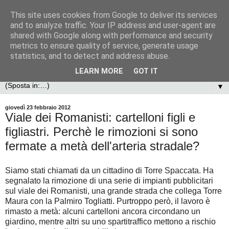
This site uses cookies from Google to deliver its services
and to analyze traffic. Your IP address and user-agent are
shared with Google along with performance and security
metrics to ensure quality of service, generate usage
statistics, and to detect and address abuse.
LEARN MORE
GOT IT
▼
giovedì 23 febbraio 2012
Viale dei Romanisti: cartelloni figli e
figliastri. Perchè le rimozioni si sono
fermate a metà dell'arteria stradale?
Siamo stati chiamati da un cittadino di Torre Spaccata. Ha
segnalato la rimozione di una serie di impianti pubblicitari
sul viale dei Romanisti, una grande strada che collega Torre
Maura con la Palmiro Togliatti. Purtroppo però, il lavoro è
rimasto a metà: alcuni cartelloni ancora circondano un
giardino, mentre altri su uno spartitraffico mettono a rischio