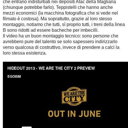
che entrano indisturbati nei depositi Atac della Magliana
(chiunque potrebbe farlo). Teppistelli che hanno anche
mezzi economici (la macchina fotografica che si vede nel
filmato è costosa). Ma soprattutto, grazie al loro stesso
montaggio, notiamo che tutti, sì proprio tutti, i treni della linea
B sono ridotti ad essere bacheche per imbecilli.
Il video ha un buon montaggio tecnico: sono persone che
avrebbero pure del talento se solo sapessero indirizzarlo
verso qualcosa di costruttivo, invece di prendere a calci la
loro stessa esistenza.