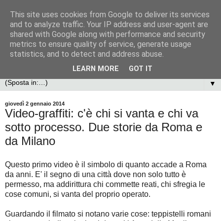
This site uses cookies from Google to deliver its services
and to analyze traffic. Your IP address and user-agent are
shared with Google along with performance and security
metrics to ensure quality of service, generate usage
statistics, and to detect and address abuse.
LEARN MORE
GOT IT
▼
giovedì 2 gennaio 2014
Video-graffiti: c'è chi si vanta e chi va
sotto processo. Due storie da Roma e
da Milano
Questo primo video è il simbolo di quanto accade a Roma
da anni. E' il segno di una città dove non solo tutto è
permesso, ma addirittura chi commette reati, chi sfregia le
cose comuni, si vanta del proprio operato.
Guardando il filmato si notano varie cose: teppistelli romani