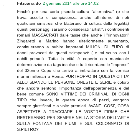
Fitzcarraldo
2 gennaio 2014 alle ore 14:02
Finchè per una certa pseudo-cultura "alternativa" (e che
trova ascolto e compiacenza anche all'interno di noti
quotidiani sinistresi che blaterano di cultura della legalità)
questi personaggi saranno considerati "artisti", i contribuenti
romani MASSACRATI dalle tasse che anche i "rinnovatori"
Zingaretti e Marino hanno ulteriormente aumentato,
continueranno a subire impotenti MILIONI DI EURO di
danni provocati da questi scimpanzè ( e mi scuso con i
nobili primati). Tutta la città è coperta con maniacale
determinazione da tags insulse e tutti ricordano le "imprese"
del 32enne Cupo che arrivò a imbrattare con la vernice
marmi millenari a Roma. PURTROPPO IN QUESTA CITTA'
ALLO SBANDO LE PERSONE ONESTE E SERIE e coloro
che ancora sentono l'importanza dell'appartenenza e del
bene comune SONO VITTIME DEI CRIMINALI DI OGNI
TIPO che invece, in questa epoca di pazzi, vengono
sempre giustificati e a volte premiati. AVANTI COSI', COSA
ASPETTATE A TRACCIARE LE VOSTRE FIRME CHE
RESTERANNO PER SEMPRE NELLA STORIA DELL'ARTE
SULLA FONTANA DEI FIUMI E SUL COLONNATO DI
S.PIETRO?