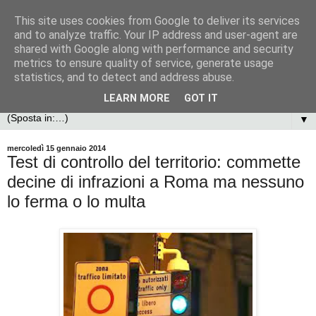
This site uses cookies from Google to deliver its services
and to analyze traffic. Your IP address and user-agent are
shared with Google along with performance and security
metrics to ensure quality of service, generate usage
statistics, and to detect and address abuse.
LEARN MORE
GOT IT
▼
mercoledì 15 gennaio 2014
Test di controllo del territorio: commette
decine di infrazioni a Roma ma nessuno
lo ferma o lo multa