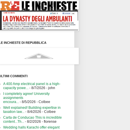
LE INCHIESTE DI REPUBBLICA
ULTIMI COMMENTI
A 400 Amp electrical panel is a high-
capacity powe...
- 8/7/2026
- john
I completely agree! University
assignments
encoura...
- 8/5/2026
- Colbee
Well explained! Building expertise in
taxation law...
- 8/4/2026
- Colbee
Carta de Conducao This is incredible
content...Th...
- 8/2/2026
- florense
Wedding halls Karachi offer elegant