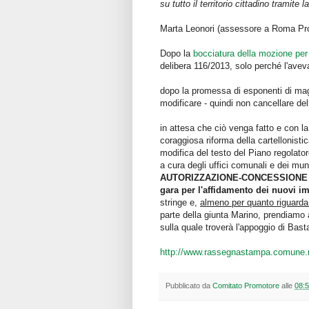
su tutto il territorio cittadino tramite
Marta Leonori (assessore a Roma Pro
Dopo la
bocciatura della mozione per 
delibera 116/2013, solo perché l'avev
dopo la promessa di esponenti di mag
modificare - quindi non cancellare del 
in attesa che ciò venga fatto e con l
coraggiosa riforma della cartellonisti
modifica del testo del Piano regolator
a cura degli uffici comunali e dei muni
AUTORIZZAZIONE-CONCESSIONE 
gara per l'affidamento dei nuovi im
stringe e,
almeno per quanto riguarda
parte della giunta Marino, prendiamo 
sulla quale troverà l'appoggio di Basta
http://www.rassegnastampa.comune.
Pubblicato da
Comitato Promotore
alle
08: