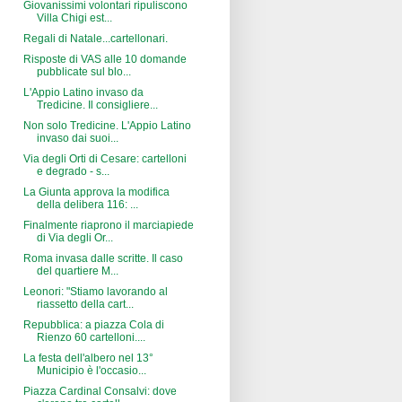
Giovanissimi volontari ripuliscono
Villa Chigi est...
Regali di Natale...cartellonari.
Risposte di VAS alle 10 domande
pubblicate sul blo...
L'Appio Latino invaso da
Tredicine. Il consigliere...
Non solo Tredicine. L'Appio Latino
invaso dai suoi...
Via degli Orti di Cesare: cartelloni
e degrado - s...
La Giunta approva la modifica
della delibera 116: ...
Finalmente riaprono il marciapiede
di Via degli Or...
Roma invasa dalle scritte. Il caso
del quartiere M...
Leonori: "Stiamo lavorando al
riassetto della cart...
Repubblica: a piazza Cola di
Rienzo 60 cartelloni....
La festa dell'albero nel 13°
Municipio è l'occasio...
Piazza Cardinal Consalvi: dove