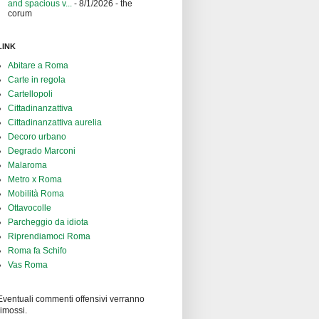
and spacious v...
- 8/1/2026
- the
corum
LINK
Abitare a Roma
Carte in regola
Cartellopoli
Cittadinanzattiva
Cittadinanzattiva aurelia
Decoro urbano
Degrado Marconi
Malaroma
Metro x Roma
Mobilità Roma
Ottavocolle
Parcheggio da idiota
Riprendiamoci Roma
Roma fa Schifo
Vas Roma
Eventuali commenti offensivi verranno
rimossi.