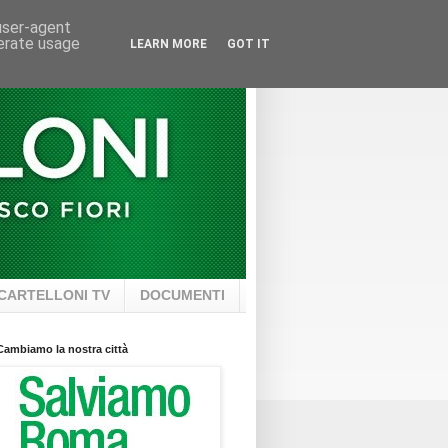
 user-agent
nerate usage
LEARN MORE
GOT IT
CARTELLONI TV
DOCUMENTI
Cambiamo la nostra città