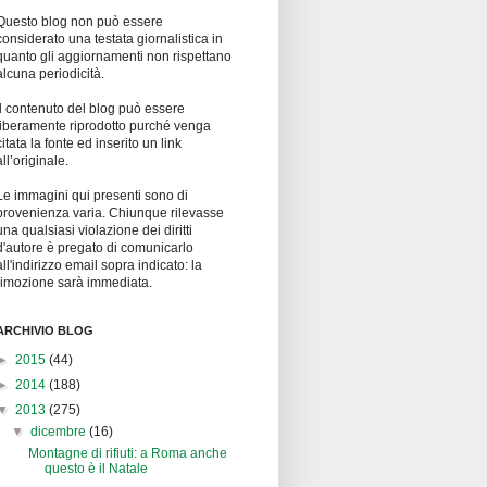
Questo blog non può essere
considerato una testata giornalistica in
quanto gli aggiornamenti non rispettano
alcuna periodicità.
Il contenuto del blog può essere
liberamente riprodotto purché venga
citata la fonte ed inserito un link
all’originale.
Le immagini qui presenti sono di
provenienza varia. Chiunque rilevasse
una qualsiasi violazione dei diritti
d'autore è pregato di comunicarlo
all'indirizzo email sopra indicato: la
rimozione sarà immediata.
ARCHIVIO BLOG
►
2015
(44)
►
2014
(188)
▼
2013
(275)
▼
dicembre
(16)
Montagne di rifiuti: a Roma anche
questo è il Natale