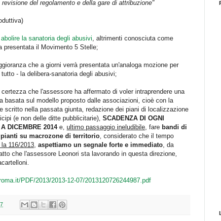
 la revisione del regolamento e della gare di attribuzione"
duttiva)
abolire la sanatoria degli abusivi
, altrimenti conosciuta come
a presentata il Movimento 5 Stelle;
gioranza che a giorni verrà presentata un'analoga mozione per
tutto - la delibera-sanatoria degli abusivi;
a certezza che l'assessore ha affermato di voler intraprendere una
ca basata sul modello proposto dalle associazioni, cioè con la
e scritto nella passata giunta, redazione dei piani di localizzazione
cipi (e non delle ditte pubblicitarie),
SCADENZA DI OGNI
A DICEMBRE 2014
e,
ultimo passaggio ineludibile
, fare
bandi di
pianti su macrozone di territorio
, considerato che il tempo
 la 116/2013
,
aspettiamo un segnale forte e immediato
, da
atto che l'assessore Leonori sta lavorando in questa direzione,
cartelloni.
roma.it/PDF/2013/2013-12-07/2013120726244987.pdf
57