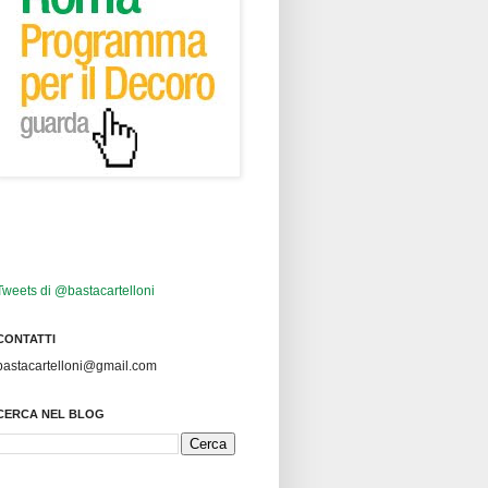
Tweets di @bastacartelloni
CONTATTI
bastacartelloni@gmail.com
CERCA NEL BLOG