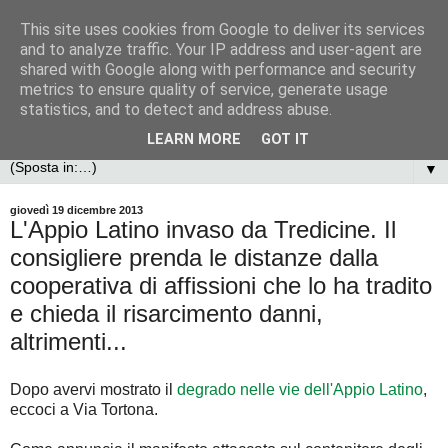
This site uses cookies from Google to deliver its services
and to analyze traffic. Your IP address and user-agent are
shared with Google along with performance and security
metrics to ensure quality of service, generate usage
statistics, and to detect and address abuse.
LEARN MORE
GOT IT
▼
giovedì 19 dicembre 2013
L'Appio Latino invaso da Tredicine. Il
consigliere prenda le distanze dalla
cooperativa di affissioni che lo ha tradito
e chieda il risarcimento danni,
altrimenti...
Dopo avervi mostrato il
degrado nelle vie dell'Appio Latino
,
eccoci a Via Tortona.