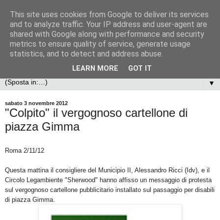
This site uses cookies from Google to deliver its services
and to analyze traffic. Your IP address and user-agent are
shared with Google along with performance and security
metrics to ensure quality of service, generate usage
statistics, and to detect and address abuse.
LEARN MORE
GOT IT
▼
sabato 3 novembre 2012
"Colpito" il vergognoso cartellone di
piazza Gimma
Roma 2/11/12
Questa mattina il consigliere del Municipio II, Alessandro Ricci (Idv), e il
Circolo Legambiente "Sherwood" hanno affisso un messaggio di protesta
sul vergognoso cartellone pubblicitario installato sul passaggio per disabili
di piazza Gimma.