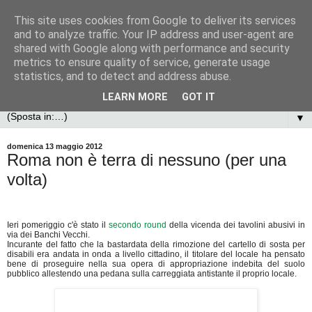
This site uses cookies from Google to deliver its services
and to analyze traffic. Your IP address and user-agent are
shared with Google along with performance and security
metrics to ensure quality of service, generate usage
statistics, and to detect and address abuse.
LEARN MORE
GOT IT
▼
domenica 13 maggio 2012
Roma non è terra di nessuno (per una
volta)
Ieri pomeriggio c'è stato il
secondo round
della vicenda dei tavolini abusivi in
via dei Banchi Vecchi.
Incurante del fatto che la bastardata della rimozione del cartello di sosta per
disabili era andata in onda a livello cittadino, il titolare del locale ha pensato
bene di proseguire nella sua opera di appropriazione indebita del suolo
pubblico allestendo una pedana sulla carreggiata antistante il proprio locale.