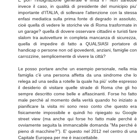
E poi? l'indignazione generale è finita li'? Non sarebbe
invece il caso, in qualità di presidente del municipio piu'
importante d'ITALIA, di sollevare l'attenzione con la stessa
enfasi mediatica sulla prima fonte di degrado in assoluto,
cioè quella di vedere le storiche vie di Roma trasformate in
un garage? quella di dovere osservare cittadini e turisti fare
slalom tra autovetture in completa mancanza di sicurezza,
quella di impedire di fatto a QUALSIASI portatore di
handicap o persone non od ipovedenti, anziani, famiglie con
carrozzine, semplicemente di vivere la città?
Le posso portare anche un esempio personale, nella mia
famiglia c'è una persona affetta da una sindrome che lo
relega ad una sedia a rotelle la quale ha più' volte espresso
il desiderio di visitare quelle strade di Roma che gli ho
sempre descritto come belle e affascinanti. Forse ho fatto
male perchè al momento della verità quando ho iniziato a
pianificare la visita mi sono reso conto che questo era
fisicamente impossibile e quindi ho ripiegato su Google
street view (ma anche qui forse ho fatto male perché è
ovviamente seguita la immancabile domanda "Ma perché è
pieno di macchine?"). E' questo nel 2012 nel centro di una
Capitale Europea per me è inaccettabile.