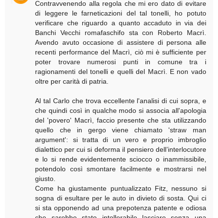
Contravvenendo alla regola che mi ero dato di evitare
di leggere le farneticazioni del tal tonelli, ho potuto
verificare che riguardo a quanto accaduto in via dei
Banchi Vecchi romafaschifo sta con Roberto Macrì.
Avendo avuto occasione di assistere di persona alle
recenti performance del Macrì, ciò mi è sufficiente per
poter trovare numerosi punti in comune tra i
ragionamenti del tonelli e quelli del Macrì. E non vado
oltre per carità di patria.
Al tal Carlo che trova eccellente l'analisi di cui sopra, e
che quindi così in qualche modo si associa all'apologia
del 'povero' Macrì, faccio presente che sta utilizzando
quello che in gergo viene chiamato 'straw man
argument': si tratta di un vero e proprio imbroglio
dialettico per cui si deforma il pensiero dell’interlocutore
e lo si rende evidentemente sciocco o inammissibile,
potendolo così smontare facilmente e mostrarsi nel
giusto.
Come ha giustamente puntualizzato Fitz, nessuno si
sogna di esultare per le auto in divieto di sosta. Qui ci
si sta opponendo ad una prepotenza patente e odiosa
che sarebbe stato intollerabile lasciare senza una