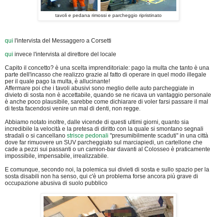
tavoli e pedana rimossi e parcheggio ripristinato
qui
l'intervista del Messaggero a Corsetti
qui
invece l'intervista al direttore del locale
Capito il concetto? è una scelta imprenditoriale: pago la multa che tanto è una
parte dell'incasso che realizzo grazie al fatto di operare in quel modo illegale
per il quale pago la multa, è allucinante!
Affermare poi che i tavoli abusivi sono meglio delle auto parcheggiate in
divieto di sosta non è accettabile, quando se ne ricava un vantaggio personale
è anche poco plausibile, sarebbe come dichiarare di voler farsi passare il mal
di testa facendosi venire un mal di denti, non regge.
Abbiamo notato inoltre, dalle vicende di questi ultimi giorni, quanto sia
incredibile la velocità e la pretesa di diritto con la quale si smontano segnali
stradali o si cancellano
strisce pedonali
"presumibilmente scaduti" in una città
dove far rimuovere un SUV parcheggiato sul marciapiedi, un cartellone che
cade a pezzi sui passanti o un camion-bar davanti al Colosseo è praticamente
impossibile, impensabile, irrealizzabile.
E comunque, secondo noi, la polemica sui divieti di sosta e sullo spazio per la
sosta disabili non ha senso, qui c'è un problema forse ancora più grave di
occupazione abusiva di suolo pubblico