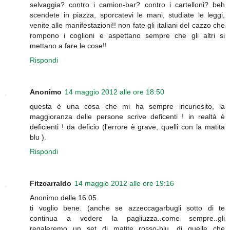
selvaggia? contro i camion-bar? contro i cartelloni? beh
scendete in piazza, sporcatevi le mani, studiate le leggi,
venite alle manifestazioni!! non fate gli italiani del cazzo che
rompono i coglioni e aspettano sempre che gli altri si
mettano a fare le cose!!
Rispondi
Anonimo
14 maggio 2012 alle ore 18:50
questa è una cosa che mi ha sempre incuriosito, la
maggioranza delle persone scrive deficenti ! in realtà è
deficienti ! da deficio (l'errore è grave, quelli con la matita
blu ).
Rispondi
Fitzcarraldo
14 maggio 2012 alle ore 19:16
Anonimo delle 16.05
ti voglio bene. (anche se azzeccagarbugli sotto di te
continua a vedere la pagliuzza..come sempre..gli
regaleremo un set di matite rosso-blu, di quelle che