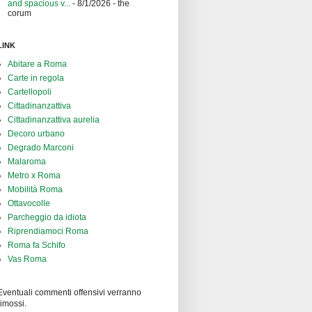
and spacious v...
- 8/1/2026
- the
corum
LINK
Abitare a Roma
Carte in regola
Cartellopoli
Cittadinanzattiva
Cittadinanzattiva aurelia
Decoro urbano
Degrado Marconi
Malaroma
Metro x Roma
Mobilità Roma
Ottavocolle
Parcheggio da idiota
Riprendiamoci Roma
Roma fa Schifo
Vas Roma
Eventuali commenti offensivi verranno
rimossi.