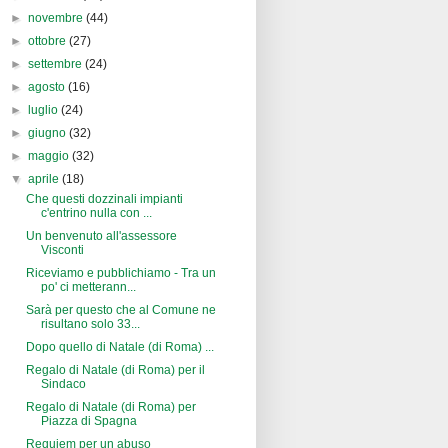
►
novembre
(44)
►
ottobre
(27)
►
settembre
(24)
►
agosto
(16)
►
luglio
(24)
►
giugno
(32)
►
maggio
(32)
▼
aprile
(18)
Che questi dozzinali impianti
c'entrino nulla con ...
Un benvenuto all'assessore
Visconti
Riceviamo e pubblichiamo - Tra un
po' ci metterann...
Sarà per questo che al Comune ne
risultano solo 33...
Dopo quello di Natale (di Roma) ...
Regalo di Natale (di Roma) per il
Sindaco
Regalo di Natale (di Roma) per
Piazza di Spagna
Requiem per un abuso