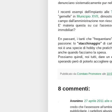
denunciano sistematicamente pur nella
I recenti esempi dell'impianto alle
"gemelle" in
Municipio XVII
, dimostr
campo dall'amministrazione non riesc
E' materia questa su cui l'assesso
immobiliari?
En passant, i tanti che "frequentano"
passione: lo
"stacchinaggio"
di car
noi è una specie di hobby che prati
anche quando facciamo la spesa.
Possiamo quindi, noi tutti, dare un
sperando però di poterlo accogliere qu
Pubblicato da
Comitato Promotore
alle
10:
8 commenti:
Anonimo
27 aprile 2011 alle 
credo che l'assessore all'ambie
pubblicitarie, i cartelloni abu