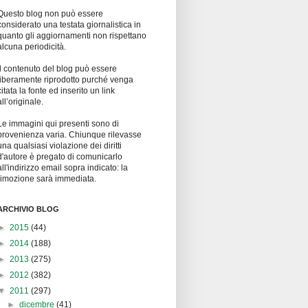
Questo blog non può essere
considerato una testata giornalistica in
quanto gli aggiornamenti non rispettano
alcuna periodicità.
Il contenuto del blog può essere
liberamente riprodotto purché venga
citata la fonte ed inserito un link
all’originale.
Le immagini qui presenti sono di
provenienza varia. Chiunque rilevasse
una qualsiasi violazione dei diritti
d'autore è pregato di comunicarlo
all'indirizzo email sopra indicato: la
rimozione sarà immediata.
ARCHIVIO BLOG
►
2015
(44)
►
2014
(188)
►
2013
(275)
►
2012
(382)
▼
2011
(297)
►
dicembre
(41)