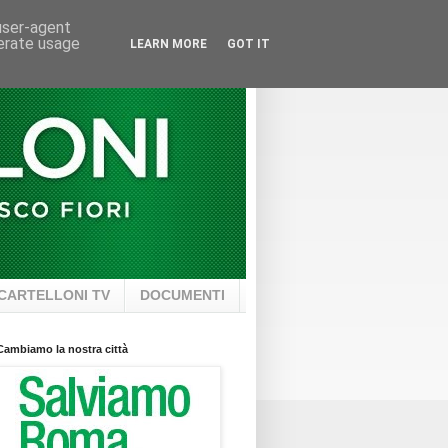
 user-agent
nerate usage
LEARN MORE
GOT IT
CARTELLONI TV
DOCUMENTI
Cambiamo la nostra città