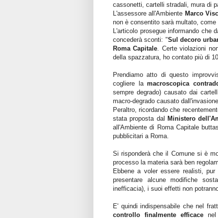
cassonetti, cartelli stradali, mura di p
L'assessore all'Ambiente
Marco Visc
non è consentito sarà multato, come d
L'articolo prosegue informando che 
concederà sconti: "
Sul decoro urba
Roma Capitale
. Certe violazioni no
della spazzatura, ho contato più di 10
Prendiamo atto di questo improvvis
cogliere la
macroscopica contradd
sempre degrado) causato dai cartell
macro-degrado causato dall'invasione d
Peraltro, ricordando che recentement
stata proposta dal
Ministero dell'A
all'Ambiente di Roma Capitale butta
pubblicitari a Roma.
Si risponderà che il Comune si è mo
processo la materia sarà ben regolame
Ebbene a voler essere realisti, pu
presentare alcune modifiche sosta
inefficacia), i suoi effetti non potran
E' quindi indispensabile che nel fra
controllo finalmente efficace
nel 