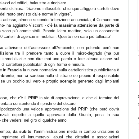
alazzi ed edifici, balaustre e ringhiere.
onti
dichiara: "Saremo inflessibili: chiunque affiggerà cartelli dove
el resto previsto dalle norme in vigore".
da adesso, almeno secondo l'intenzione annunciata, il Comune non
no
- ha aggiunto Visconti -
c'è la massima attenzione da parte di
n sono più ammissibili. Proprio l'altra mattina, solo un cassonetto
0 cartelli di agenzie immobiliari. Questo non sarà più tollerato".
o attivismo dell'assessore all'Ambiente, non potendo però non
izione
tra il prendere tanto a cuore il micro-degrado (ma pur
.
i immobiliari e non dire mai una parola o fare alcuna azione sul
i cartelloni pubblicitari di ogni forma e misura.
e in
Francia
la nuova normativa sulla cartellonistica pubblicitaria è
mbiente
, non ci sarebbe nulla di strano se proprio il responsabile
sse un occhio sul vero e proprio
scempio
generato dagli impianti
sso, che c'è il
PRIP
in via di approvazione, e che al termine del
ntata consentendo il ripristino del decoro.
r ipotizzando una veloce approvazione del PRIP (che però dovrà
nziali rispetto a quello approvato dalla Giunta, pena la sua
no che vedersi nel giro di qualche anno.
ttempo,
da subito
, l'amministrazione metta in campo un'azione di
reprimere gli innumerevoli abusi che cittadini e associazioni