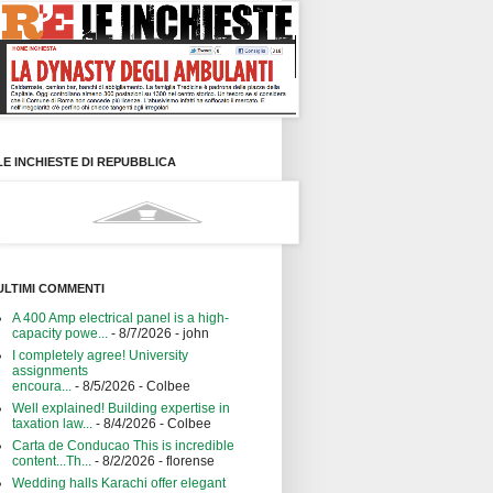
LE INCHIESTE DI REPUBBLICA
ULTIMI COMMENTI
A 400 Amp electrical panel is a high-
capacity powe...
- 8/7/2026
- john
I completely agree! University
assignments
encoura...
- 8/5/2026
- Colbee
Well explained! Building expertise in
taxation law...
- 8/4/2026
- Colbee
Carta de Conducao This is incredible
content...Th...
- 8/2/2026
- florense
Wedding halls Karachi offer elegant