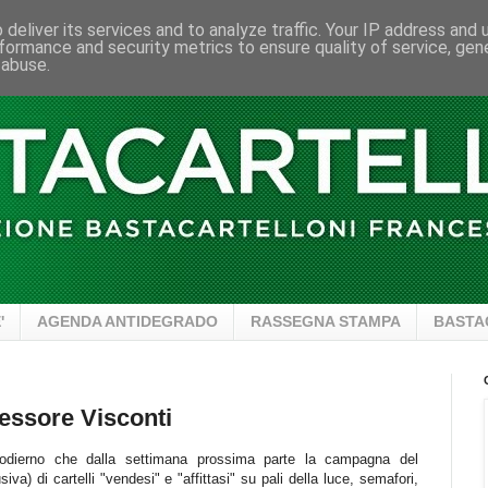
deliver its services and to analyze traffic. Your IP address and
formance and security metrics to ensure quality of service, ge
 abuse.
'
AGENDA ANTIDEGRADO
RASSEGNA STAMPA
BASTA
essore Visconti
 odierno che dalla settimana prossima parte la campagna del
siva) di cartelli "vendesi" e "affittasi" su pali della luce, semafori,