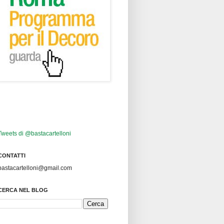
Tweets di @bastacartelloni
CONTATTI
bastacartelloni@gmail.com
CERCA NEL BLOG