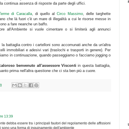
 continua assenza di risposte da parte degli uffici.
Terme di Caracalla
, di quello al
Circo Massimo
, delle targhette
ano che là fuori c'è un mare di illegalità a cui le risorse messe in
ono a fare neanche un baffo.
re all'Ambiente si vuole cimentare o si limiterà agli annunci
 la battaglia contro i cartelloni sono accomunati anche da un'altra
telli immobiliari e adesivi vari (traslochi e trasporti in genere). Per
chiamo in continuazione, quando passeggiamo o facciamo jogging o
caloroso benvenuto all'assessore Visconti
in questa battaglia,
anto prima nell'altra questione che ci sta ben più a cuore.
09
ore 13:39
nte debba essere tra i principali fautori del regolamento delle affissioni
sivi sono una forma di inquinamento dell'ambiente