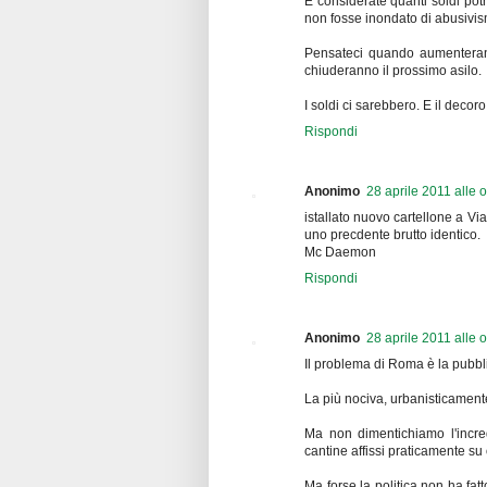
E considerate quanti soldi pot
non fosse inondato di abusivi
Pensateci quando aumenterann
chiuderanno il prossimo asilo.
I soldi ci sarebbero. E il dec
Rispondi
Anonimo
28 aprile 2011 alle 
istallato nuovo cartellone a V
uno precdente brutto identico.
Mc Daemon
Rispondi
Anonimo
28 aprile 2011 alle 
Il problema di Roma è la pubbli
La più nociva, urbanisticamente
Ma non dimentichiamo l'incredi
cantine affissi praticamente su o
Ma forse la politica non ha fatt