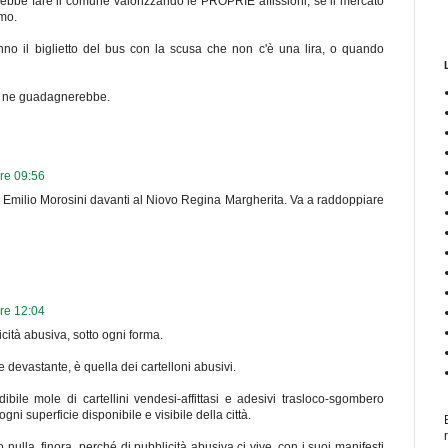
rebbe fare il comune valorizzando le PROPRIE affissioni, se il mercato
smo.
o il biglietto del bus con la scusa che non c'è una lira, o quando
oro ne guadagnerebbe.
ore 09:56
ia Emilio Morosini davanti al Niovo Regina Margherita. Va a raddoppiare
ore 12:04
cità abusiva, sotto ogni forma.
 devastante, è quella dei cartelloni abusivi.
bile mole di cartellini vendesi-affittasi e adesivi trasloco-sgombero
gni superficie disponibile e visibile della città.
o nulla, finora, perché di pubblicità abusiva ci vive, con i suoi manifesti