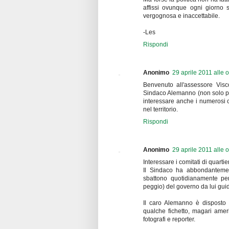
affissi ovunque ogni giorno 
vergognosa e inaccettabile.
-Les
Rispondi
Anonimo
29 aprile 2011 alle 
Benvenuto all'assessore Visc
Sindaco Alemanno (non solo per
interessare anche i numerosi co
nel territorio.
Rispondi
Anonimo
29 aprile 2011 alle 
Interessare i comitati di quarti
Il Sindaco ha abbondantement
sbattono quotidianamente per
peggio) del governo da lui gui
Il caro Alemanno è disposto 
qualche fichetto, magari ame
fotografi e reporter.