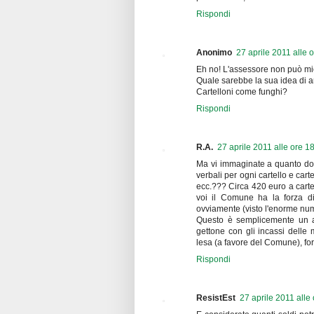
Rispondi
Anonimo
27 aprile 2011 alle 
Eh no! L'assessore non può mica
Quale sarebbe la sua idea di 
Cartelloni come funghi?
Rispondi
R.A.
27 aprile 2011 alle ore 1
Ma vi immaginate a quanto dov
verbali per ogni cartello e carte
ecc.??? Circa 420 euro a carte
voi il Comune ha la forza di 
ovviamente (visto l'enorme num
Questo è semplicemente un al
gettone con gli incassi delle
lesa (a favore del Comune), for
Rispondi
ResistEst
27 aprile 2011 alle