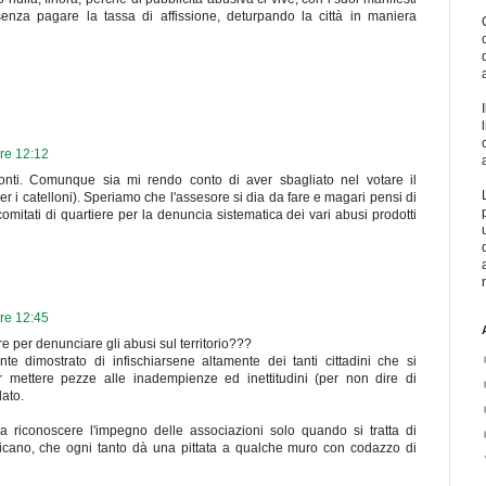
senza pagare la tassa di affissione, deturpando la città in maniera
ore 12:12
onti. Comunque sia mi rendo conto di aver sbagliato nel votare il
 i catelloni). Speriamo che l'assesore si dia da fare e magari pensi di
mitati di quartiere per la denuncia sistematica dei vari abusi prodotti
ore 12:45
ere per denunciare gli abusi sul territorio???
e dimostrato di infischiarsene altamente dei tanti cittadini che si
 mettere pezze alle inadempienze ed inettitudini (per non dire di
dato.
a riconoscere l'impegno delle associazioni solo quando si tratta di
ricano, che ogni tanto dà una pittata a qualche muro con codazzo di