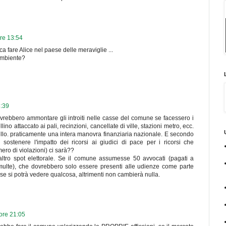
ore 13:54
 fare Alice nel paese delle meraviglie ...
ambiente?
8:39
rebbero ammontare gli introiti nelle casse del comune se facessero i
llino attaccato ai pali, recinzioni, cancellate di ville, stazioni metro, ecc.
llo. praticamente una intera manovra finanziaria nazionale. E secondo
sostenere l'impatto dei ricorsi ai giudici di pace per i ricorsi che
ero di violazioni) ci sarà??
tro spot elettorale. Se il comune assumesse 50 avvocati (pagati a
 multe), che dovrebbero solo essere presenti alle udienze come parte
se si potrà vedere qualcosa, altrimenti non cambierà nulla.
 ore 21:05