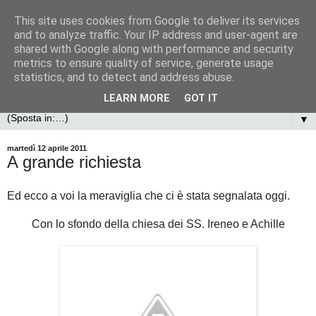
This site uses cookies from Google to deliver its services
and to analyze traffic. Your IP address and user-agent are
shared with Google along with performance and security
metrics to ensure quality of service, generate usage
statistics, and to detect and address abuse.
LEARN MORE
GOT IT
▼
martedì 12 aprile 2011
A grande richiesta
Ed ecco a voi la meraviglia che ci è stata segnalata oggi.
Con lo sfondo della chiesa dei SS. Ireneo e Achille