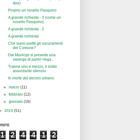
A pochi metri, ancora loro....
Il Campidoglio risponde (si fa per
dire)
Proprio un novello Pasquino
A grande richiesta - 3 (come un
novello Pasquino)
A grande richiesta - 2
A grande richiesta
Che siano partiti gli oscuramenti
del Comune?
Dai Municipi si prevede una
valanga di pareri nega...
Tranne uno e mezzo, il solito
assordante silenzio
In morte del decoro urbano
►
marzo
(11)
►
febbraio
(12)
►
gennaio
(16)
►
2010
(51)
VISITE