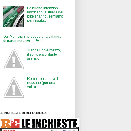
POST PIU' POPOLARI
In morte del decoro urbano
Le buone intenzioni
lastricano la strada del
bike sharing. Temiamo
per i risultati
Dai Municipi si prevede una valanga
di pareri negativi al PRIP
Tranne uno e mezzo,
il solito assordante
silenzio
Roma non è terra di
nessuno (per una
volta)
LE INCHIESTE DI REPUBBLICA