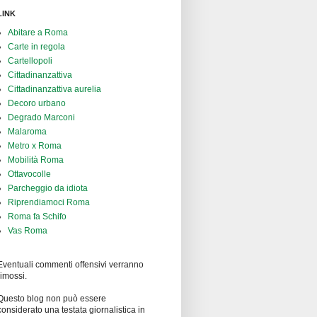
removal! It's a...
- 7/30/2026
- James
Bury
LINK
Abitare a Roma
Carte in regola
Cartellopoli
Cittadinanzattiva
Cittadinanzattiva aurelia
Decoro urbano
Degrado Marconi
Malaroma
Metro x Roma
Mobilità Roma
Ottavocolle
Parcheggio da idiota
Riprendiamoci Roma
Roma fa Schifo
Vas Roma
Eventuali commenti offensivi verranno
rimossi.