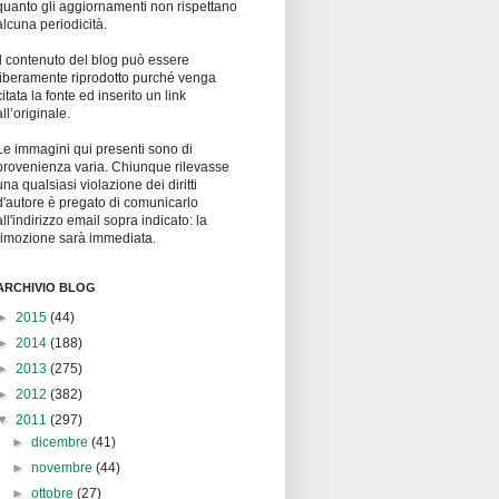
Questo blog non può essere
considerato una testata giornalistica in
quanto gli aggiornamenti non rispettano
alcuna periodicità.
Il contenuto del blog può essere
liberamente riprodotto purché venga
citata la fonte ed inserito un link
all’originale.
Le immagini qui presenti sono di
provenienza varia. Chiunque rilevasse
una qualsiasi violazione dei diritti
d'autore è pregato di comunicarlo
all'indirizzo email sopra indicato: la
rimozione sarà immediata.
ARCHIVIO BLOG
►
2015
(44)
►
2014
(188)
►
2013
(275)
►
2012
(382)
▼
2011
(297)
►
dicembre
(41)