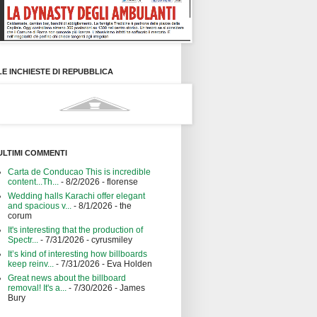
LE INCHIESTE DI REPUBBLICA
ULTIMI COMMENTI
Carta de Conducao This is incredible
content...Th...
- 8/2/2026
- florense
Wedding halls Karachi offer elegant
and spacious v...
- 8/1/2026
- the
corum
It's interesting that the production of
Spectr...
- 7/31/2026
- cyrusmiley
It’s kind of interesting how billboards
keep reinv...
- 7/31/2026
- Eva Holden
Great news about the billboard