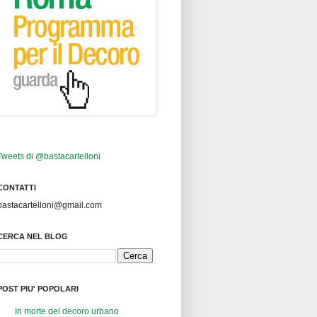
Tweets di @bastacartelloni
CONTATTI
bastacartelloni@gmail.com
CERCA NEL BLOG