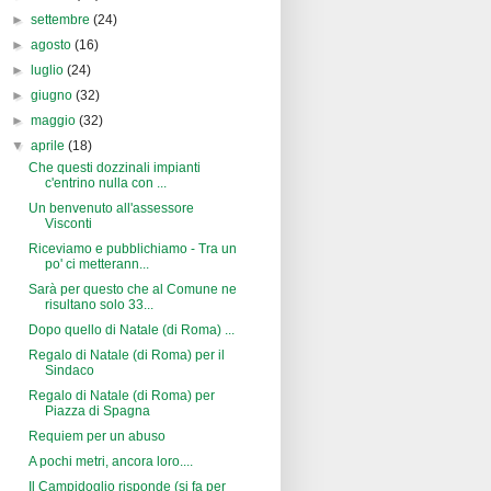
►
novembre
(44)
►
ottobre
(27)
►
settembre
(24)
►
agosto
(16)
►
luglio
(24)
►
giugno
(32)
►
maggio
(32)
▼
aprile
(18)
Che questi dozzinali impianti
c'entrino nulla con ...
Un benvenuto all'assessore
Visconti
Riceviamo e pubblichiamo - Tra un
po' ci metterann...
Sarà per questo che al Comune ne
risultano solo 33...
Dopo quello di Natale (di Roma) ...
Regalo di Natale (di Roma) per il
Sindaco
Regalo di Natale (di Roma) per
Piazza di Spagna
Requiem per un abuso