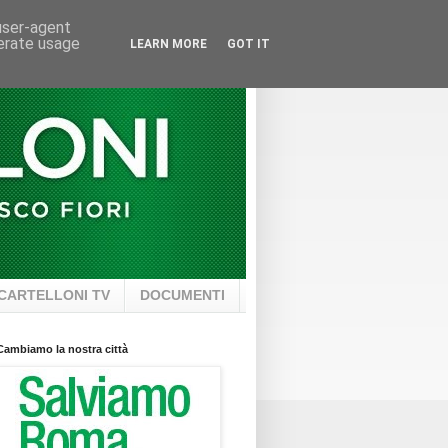
 user-agent
nerate usage
LEARN MORE
GOT IT
CARTELLONI TV
DOCUMENTI
Cambiamo la nostra città