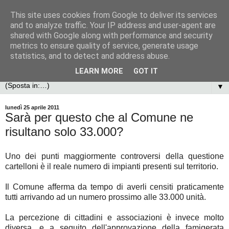
This site uses cookies from Google to deliver its services
and to analyze traffic. Your IP address and user-agent are
shared with Google along with performance and security
metrics to ensure quality of service, generate usage
statistics, and to detect and address abuse.
LEARN MORE
GOT IT
▼
lunedì 25 aprile 2011
Sarà per questo che al Comune ne
risultano solo 33.000?
Uno dei punti maggiormente controversi della questione
cartelloni è il reale numero di impianti presenti sul territorio.
Il Comune afferma da tempo di averli censiti praticamente
tutti arrivando ad un numero prossimo alle 33.000 unità.
La percezione di cittadini e associazioni è invece molto
diversa, e a seguito dell'approvazione della famigerata