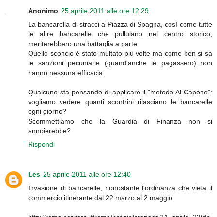
Anonimo
25 aprile 2011 alle ore 12:29
La bancarella di stracci a Piazza di Spagna, così come tutte
le altre bancarelle che pullulano nel centro storico,
meriterebbero una battaglia a parte.
Quello sconcio è stato multato più volte ma come ben si sa
le sanzioni pecuniarie (quand'anche le pagassero) non
hanno nessuna efficacia.
Qualcuno sta pensando di applicare il "metodo Al Capone":
vogliamo vedere quanti scontrini rilasciano le bancarelle
ogni giorno?
Scommettiamo che la Guardia di Finanza non si
annoierebbe?
Rispondi
Les
25 aprile 2011 alle ore 12:40
Invasione di bancarelle, nonostante l'ordinanza che vieta il
commercio itinerante dal 22 marzo al 2 maggio.
http://roma.corriere.it/roma/notizie/cronaca/11_aprile_23/de