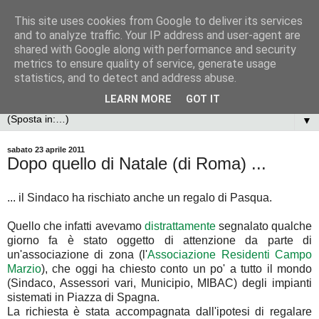
This site uses cookies from Google to deliver its services
and to analyze traffic. Your IP address and user-agent are
shared with Google along with performance and security
metrics to ensure quality of service, generate usage
statistics, and to detect and address abuse.
LEARN MORE
GOT IT
▼
sabato 23 aprile 2011
Dopo quello di Natale (di Roma) ...
... il Sindaco ha rischiato anche un regalo di Pasqua.
Quello che infatti avevamo
distrattamente
segnalato qualche
giorno fa è stato oggetto di attenzione da parte di
un'associazione di zona (l'
Associazione Residenti Campo
Marzio
), che oggi ha chiesto conto un po' a tutto il mondo
(Sindaco, Assessori vari, Municipio, MIBAC) degli impianti
sistemati in Piazza di Spagna.
La richiesta è stata accompagnata dall'ipotesi di regalare