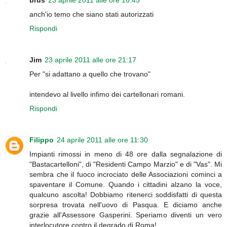
brus
23 aprile 2011 alle ore 16:45
anch'io temo che siano stati autorizzati
Rispondi
Jim
23 aprile 2011 alle ore 21:17
Per "si adattano a quello che trovano"
intendevo al livello infimo dei cartellonari romani.
Rispondi
Filippo
24 aprile 2011 alle ore 11:30
Impianti rimossi in meno di 48 ore dalla segnalazione di
"Bastacartelloni", di "Residenti Campo Marzio" e di "Vas". Mi
sembra che il fuoco incrociato delle Associazioni cominci a
spaventare il Comune. Quando i cittadini alzano la voce,
qualcuno ascolta! Dobbiamo ritenerci soddisfatti di questa
sorpresa trovata nell'uovo di Pasqua. E diciamo anche
grazie all'Assessore Gasperini. Speriamo diventi un vero
interlocutore contro il degrado di Roma!