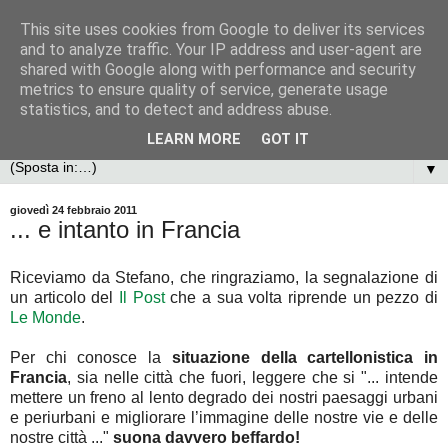
This site uses cookies from Google to deliver its services
and to analyze traffic. Your IP address and user-agent are
shared with Google along with performance and security
metrics to ensure quality of service, generate usage
statistics, and to detect and address abuse.
LEARN MORE
GOT IT
▼
giovedì 24 febbraio 2011
... e intanto in Francia
Riceviamo da Stefano, che ringraziamo, la segnalazione di
un articolo del
Il Post
che a sua volta riprende un pezzo di
Le Monde
.
Per chi conosce la
situazione della cartellonistica in
Francia
, sia nelle città che fuori, leggere che si "... intende
mettere un freno al lento degrado dei nostri paesaggi urbani
e periurbani e migliorare l’immagine delle nostre vie e delle
nostre città ..."
suona davvero beffardo!