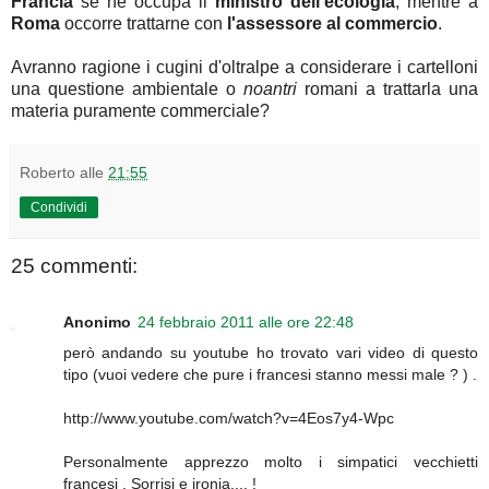
Francia
se ne occupa il
ministro dell'ecologia
, mentre a
Roma
occorre trattarne con
l'assessore al commercio
.
Avranno ragione i cugini d'oltralpe a considerare i cartelloni
una questione ambientale o
noantri
romani a trattarla una
materia puramente commerciale?
Roberto
alle
21:55
Condividi
25 commenti:
Anonimo
24 febbraio 2011 alle ore 22:48
però andando su youtube ho trovato vari video di questo
tipo (vuoi vedere che pure i francesi stanno messi male ? ) .
http://www.youtube.com/watch?v=4Eos7y4-Wpc
Personalmente apprezzo molto i simpatici vecchietti
francesi . Sorrisi e ironia.... !