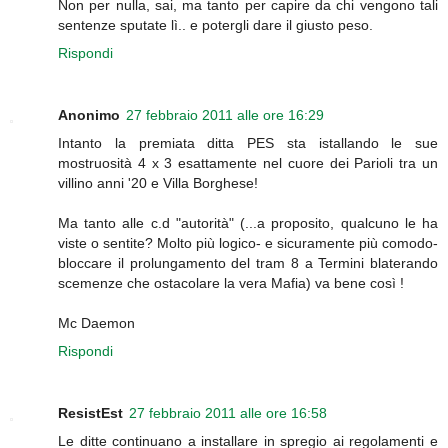
Non per nulla, sai, ma tanto per capire da chi vengono tali
sentenze sputate lì.. e potergli dare il giusto peso.
Rispondi
Anonimo
27 febbraio 2011 alle ore 16:29
Intanto la premiata ditta PES sta istallando le sue
mostruosità 4 x 3 esattamente nel cuore dei Parioli tra un
villino anni '20 e Villa Borghese!
Ma tanto alle c.d "autorità" (...a proposito, qualcuno le ha
viste o sentite? Molto più logico- e sicuramente più comodo-
bloccare il prolungamento del tram 8 a Termini blaterando
scemenze che ostacolare la vera Mafia) va bene così !
Mc Daemon
Rispondi
ResistEst
27 febbraio 2011 alle ore 16:58
Le ditte continuano a installare in spregio ai regolamenti e