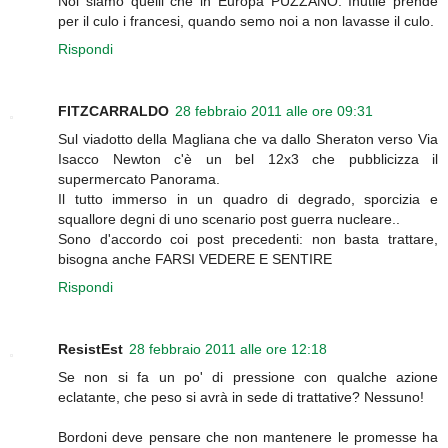
Noi siamo quelli che in Europa PUZZANO. Inutile prende
per il culo i francesi, quando semo noi a non lavasse il culo.
Rispondi
FITZCARRALDO
28 febbraio 2011 alle ore 09:31
Sul viadotto della Magliana che va dallo Sheraton verso Via
Isacco Newton c'è un bel 12x3 che pubblicizza il
supermercato Panorama.
Il tutto immerso in un quadro di degrado, sporcizia e
squallore degni di uno scenario post guerra nucleare..
Sono d'accordo coi post precedenti: non basta trattare,
bisogna anche FARSI VEDERE E SENTIRE
Rispondi
ResistEst
28 febbraio 2011 alle ore 12:18
Se non si fa un po' di pressione con qualche azione
eclatante, che peso si avrà in sede di trattative? Nessuno!
Bordoni deve pensare che non mantenere le promesse ha