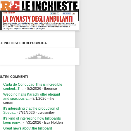
LE INCHIESTE DI REPUBBLICA
ULTIMI COMMENTI
Carta de Conducao This is incredible
content...Th...
- 8/2/2026
- florense
Wedding halls Karachi offer elegant
and spacious v...
- 8/1/2026
- the
corum
It's interesting that the production of
Spectr...
- 7/31/2026
- cyrusmiley
It’s kind of interesting how billboards
keep reinv...
- 7/31/2026
- Eva Holden
Great news about the billboard