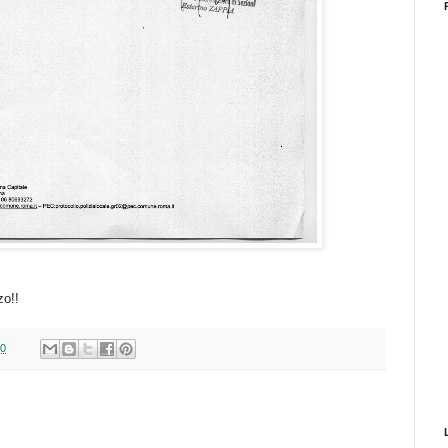
zo!!
30