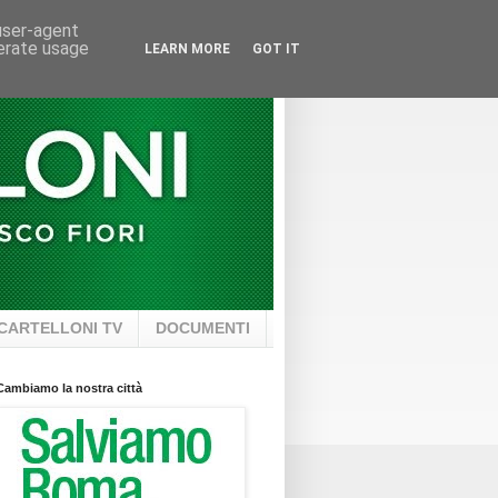
 user-agent
nerate usage
LEARN MORE
GOT IT
CARTELLONI TV
DOCUMENTI
Cambiamo la nostra città