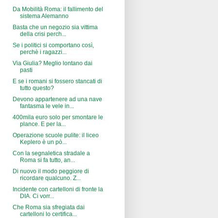
Da Mobilità Roma: il fallimento del
sistema Alemanno
Basta che un negozio sia vittima
della crisi perch...
Se i politici si comportano così,
perchè i ragazzi...
Via Giulia? Meglio lontano dai
pasti
E se i romani si fossero stancati di
tutto questo?
Devono appartenere ad una nave
fantasma le vele in...
400mila euro solo per smontare le
plance. E per la...
Operazione scuole pulite: il liceo
Keplero è un pò...
Con la segnaletica stradale a
Roma si fa tutto, an...
Di nuovo il modo peggiore di
ricordare qualcuno. Z...
Incidente con cartelloni di fronte la
DIA. Ci vorr...
Che Roma sia sfregiata dai
cartelloni lo certifica...