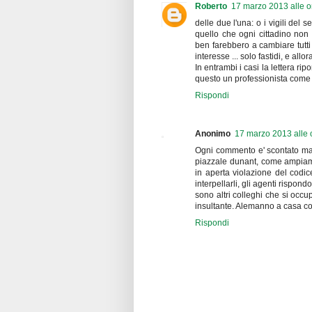
Roberto
17 marzo 2013 alle o
delle due l'una: o i vigili de
quello che ogni cittadino non
ben farebbero a cambiare tutti
interesse ... solo fastidi, e allo
In entrambi i casi la lettera ri
questo un professionista come i
Rispondi
Anonimo
17 marzo 2013 alle 
Ogni commento e' scontato ma n
piazzale dunant, come ampiame
in aperta violazione del codi
interpellarli, gli agenti rispondon
sono altri colleghi che si occ
insultante. Alemanno a casa co
Rispondi