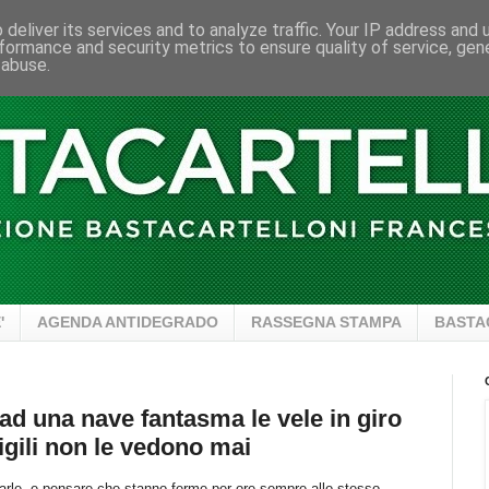
deliver its services and to analyze traffic. Your IP address and
formance and security metrics to ensure quality of service, ge
 abuse.
'
AGENDA ANTIDEGRADO
RASSEGNA STAMPA
BASTA
d una nave fantasma le vele in giro
igili non le vedono mai
istarle, e pensare che stanno ferme per ore sempre allo stesso