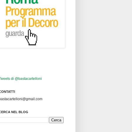
Tweets di @bastacartelloni
CONTATTI
bastacartelloni@gmail.com
CERCA NEL BLOG