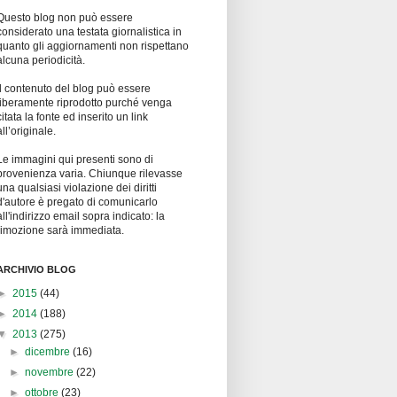
Questo blog non può essere
considerato una testata giornalistica in
quanto gli aggiornamenti non rispettano
alcuna periodicità.
Il contenuto del blog può essere
liberamente riprodotto purché venga
citata la fonte ed inserito un link
all’originale.
Le immagini qui presenti sono di
provenienza varia. Chiunque rilevasse
una qualsiasi violazione dei diritti
d'autore è pregato di comunicarlo
all'indirizzo email sopra indicato: la
rimozione sarà immediata.
ARCHIVIO BLOG
►
2015
(44)
►
2014
(188)
▼
2013
(275)
►
dicembre
(16)
►
novembre
(22)
►
ottobre
(23)