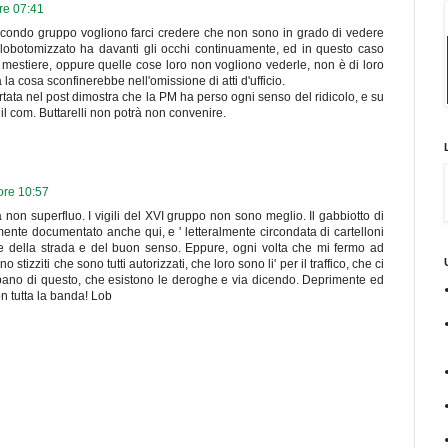
re 07:41
l secondo gruppo vogliono farci credere che non sono in grado di vedere
 lobotomizzato ha davanti gli occhi continuamente, ed in questo caso
 mestiere, oppure quelle cose loro non vogliono vederle, non è di loro
ra la cosa sconfinerebbe nell'omissione di atti d'ufficio.
portata nel post dimostra che la PM ha perso ogni senso del ridicolo, e su
l com. Buttarelli non potrà non convenire.
ore 10:57
on superfluo. I vigili del XVI gruppo non sono meglio. Il gabbiotto di
nte documentato anche qui, e ' letteralmente circondata di cartelloni
ce della strada e del buon senso. Eppure, ogni volta che mi fermo ad
o stizziti che sono tutti autorizzati, che loro sono li' per il traffico, che ci
upano di questo, che esistono le deroghe e via dicendo. Deprimente ed
n tutta la banda! Lob