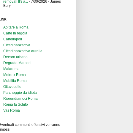
removal! It's a...
- 7/30/2026
- James
Bury
LINK
Abitare a Roma
Carte in regola
Cartellopoli
Cittadinanzattiva
Cittadinanzattiva aurelia
Decoro urbano
Degrado Marconi
Malaroma
Metro x Roma
Mobilità Roma
Ottavocolle
Parcheggio da idiota
Riprendiamoci Roma
Roma fa Schifo
Vas Roma
Eventuali commenti offensivi verranno
rimossi.