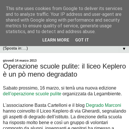
This site uses cookies from Google to deliver its services
and to analyze traffic. Your IP address and user-agent are
shared with Google along with performance and security
metrics to ensure quality of service, generate usage
statistics, and to detect and address abuse.
LEARN MORE
GOT IT
▼
giovedì 14 marzo 2013
Operazione scuole pulite: il liceo Keplero
è un pò meno degradato
Sabato prossimo, 16 marzo, si terrà una nuova edizione
dell'operazione scuole pulite
organizzata da Legambiente.
L'associazione Basta Cartelloni e il blog
Degrado Marconi
hanno coinvolto il Liceo Keplero di via Gherardi, segnalando
gli aspetti di degrado dell'istituto. La direzione della scuola
ha risposto molto bene e così un gruppo di volontari
composto da alunni, insegnanti e genitori ha rimesso a