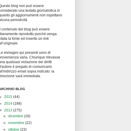
Questo blog non può essere
considerato una testata giornalistica in
quanto gli aggiornamenti non rispettano
alcuna periodicità.
Il contenuto del blog può essere
liberamente riprodotto purché venga
citata la fonte ed inserito un link
all’originale.
Le immagini qui presenti sono di
provenienza varia. Chiunque rilevasse
una qualsiasi violazione dei diritti
d'autore è pregato di comunicarlo
all'indirizzo email sopra indicato: la
rimozione sarà immediata.
ARCHIVIO BLOG
►
2015
(44)
►
2014
(188)
▼
2013
(275)
►
dicembre
(16)
►
novembre
(22)
►
ottobre
(23)