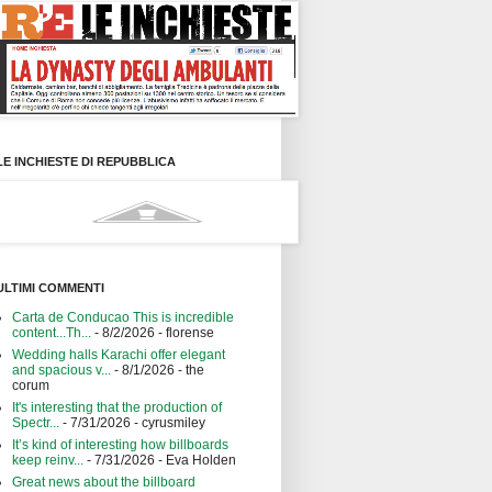
LE INCHIESTE DI REPUBBLICA
ULTIMI COMMENTI
Carta de Conducao This is incredible
content...Th...
- 8/2/2026
- florense
Wedding halls Karachi offer elegant
and spacious v...
- 8/1/2026
- the
corum
It's interesting that the production of
Spectr...
- 7/31/2026
- cyrusmiley
It’s kind of interesting how billboards
keep reinv...
- 7/31/2026
- Eva Holden
Great news about the billboard