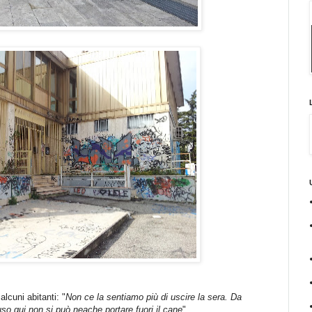
lcuni abitanti: "
Non ce la sentiamo più di uscire la sera. Da
uso qui non si può neache portare fuori il cane
".