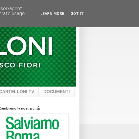
 user-agent
nerate usage
LEARN MORE
GOT IT
CARTELLONI TV
DOCUMENTI
Cambiamo la nostra città