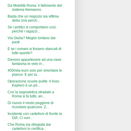
Da Mobilità Roma: il fallimento del
sistema Alemanno
Basta che un negozio sia vittima
della crisi perch...
Se i politici si comportano così,
perchè i ragazzi...
Via Giulia? Meglio lontano dai
pasti
E se i romani si fossero stancati di
tutto questo?
Devono appartenere ad una nave
fantasma le vele in...
400mila euro solo per smontare le
plance. E per la...
Operazione scuole pulite: il liceo
Keplero è un pò...
Con la segnaletica stradale a
Roma si fa tutto, an...
Di nuovo il modo peggiore di
ricordare qualcuno. Z...
Incidente con cartelloni di fronte la
DIA. Ci vorr...
Che Roma sia sfregiata dai
cartelloni lo certifica...