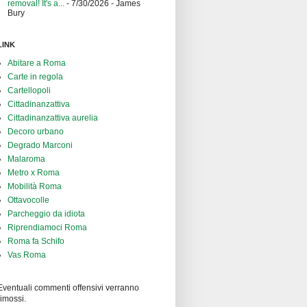
removal! It's a...
- 7/30/2026
- James
Bury
LINK
Abitare a Roma
Carte in regola
Cartellopoli
Cittadinanzattiva
Cittadinanzattiva aurelia
Decoro urbano
Degrado Marconi
Malaroma
Metro x Roma
Mobilità Roma
Ottavocolle
Parcheggio da idiota
Riprendiamoci Roma
Roma fa Schifo
Vas Roma
Eventuali commenti offensivi verranno
rimossi.