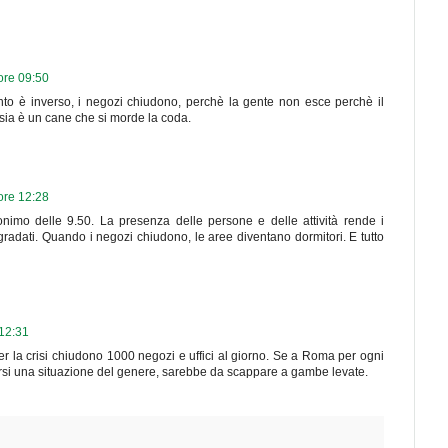
ore 09:50
to è inverso, i negozi chiudono, perchè la gente non esce perchè il
sia è un cane che si morde la coda.
ore 12:28
nimo delle 9.50. La presenza delle persone e delle attività rende i
gradati. Quando i negozi chiudono, le aree diventano dormitori. E tutto
 12:31
er la crisi chiudono 1000 negozi e uffici al giorno. Se a Roma per ogni
rsi una situazione del genere, sarebbe da scappare a gambe levate.