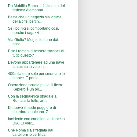
Da Mobilità Roma: il fallimento del
sistema Alemanno
Basta che un negozio sia vittima
della crisi perch...
Se i politici si comportano così,
perchè i ragazzi...
Via Giulia? Meglio lontano dai
pasti
E se i romani si fossero stancati di
tutto questo?
Devono appartenere ad una nave
fantasma le vele in...
400mila euro solo per smontare le
plance. E per la...
Operazione scuole pulite: il liceo
Keplero è un pò...
Con la segnaletica stradale a
Roma si fa tutto, an...
Di nuovo il modo peggiore di
ricordare qualcuno. Z...
Incidente con cartelloni di fronte la
DIA. Ci vorr...
Che Roma sia sfregiata dai
cartelloni lo certifica...