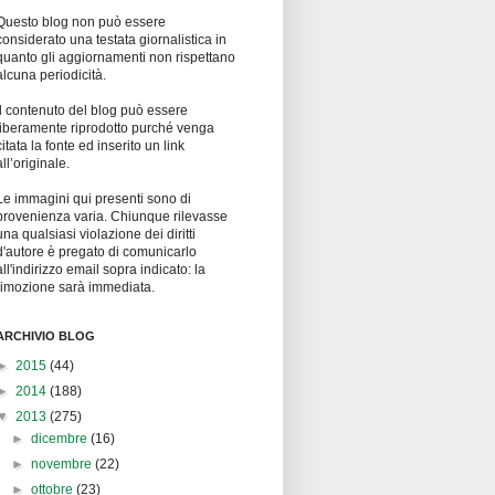
Questo blog non può essere
considerato una testata giornalistica in
quanto gli aggiornamenti non rispettano
alcuna periodicità.
Il contenuto del blog può essere
liberamente riprodotto purché venga
citata la fonte ed inserito un link
all’originale.
Le immagini qui presenti sono di
provenienza varia. Chiunque rilevasse
una qualsiasi violazione dei diritti
d'autore è pregato di comunicarlo
all'indirizzo email sopra indicato: la
rimozione sarà immediata.
ARCHIVIO BLOG
►
2015
(44)
►
2014
(188)
▼
2013
(275)
►
dicembre
(16)
►
novembre
(22)
►
ottobre
(23)