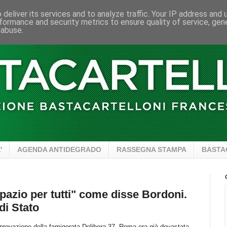
deliver its services and to analyze traffic. Your IP address and
formance and security metrics to ensure quality of service, ge
 abuse.
'
AGENDA ANTIDEGRADO
RASSEGNA STAMPA
BASTA
spazio per tutti" come disse Bordoni.
di Stato
pprovazione della famigerata Delibera 37, Roma era già devastata