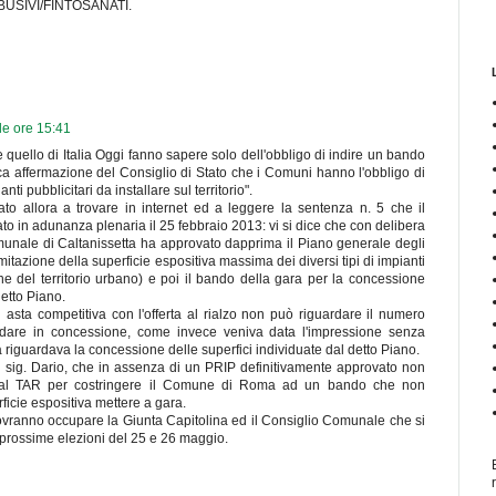
BUSIVI/FINTOSANATI.
le ore 15:41
he quello di Italia Oggi fanno sapere solo dell'obbligo di indire un bando
ica affermazione del Consiglio di Stato che i Comuni hanno l'obbligo di
nti pubblicitari da installare sul territorio".
o allora a trovare in internet ed a leggere la sentenza n. 5 che il
to in adunanza plenaria il 25 febbraio 2013: vi si dice che con delibera
munale di Caltanissetta ha approvato dapprima il Piano generale degli
imitazione della superficie espositiva massima dei diversi tipi di impianti
zone del territorio urbano) e poi il bando della gara per la concessione
detto Piano.
asta competitiva con l'offerta al rialzo non può riguardare il numero
da dare in concessione, come invece veniva data l'impressione senza
a riguardava la concessione delle superfici individuate dal detto Piano.
 al sig. Dario, che in assenza di un PRIP definitivamente approvato non
o al TAR per costringere il Comune di Roma ad un bando che non
icie espositiva mettere a gara.
ovranno occupare la Giunta Capitolina ed il Consiglio Comunale che si
prossime elezioni del 25 e 26 maggio.