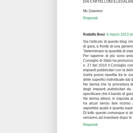
DAI CARTELLONI ILLEGALI/A
Mc Daemon
Rispondi
Rodolfo Bosi
6 marzo 2013 al
Sia l'articolo di questo blog c
di gara, a fronte di una gener
"determinare la quantità di impia
Per saperne di più sono andat
Consiglio di Stato ha pronuncia
n. 27 del 2010 il Consiglio co
impianti pubblicitari con la del
(nella prassi ripartita tra le 
delle superfici individuate dal 
Ne deriva che la procedura di 
degli impianti pubblicitari 
specificare che il bando di gar
Ne deriva altresì, in risposta
ha alcun senso fare ricors
saprebbe quale e quanta superf
Di tutto questo comunque si d
verranno ad insediare dopo le 
Rispondi