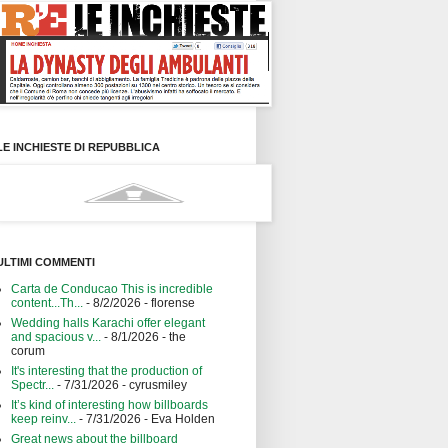
LE INCHIESTE DI REPUBBLICA
ULTIMI COMMENTI
Carta de Conducao This is incredible
content...Th...
- 8/2/2026
- florense
Wedding halls Karachi offer elegant
and spacious v...
- 8/1/2026
- the
corum
It's interesting that the production of
Spectr...
- 7/31/2026
- cyrusmiley
It’s kind of interesting how billboards
keep reinv...
- 7/31/2026
- Eva Holden
Great news about the billboard