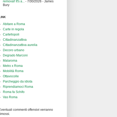
removal! It's a...
- 7/30/2026
- James
Bury
LINK
Abitare a Roma
Carte in regola
Cartellopoli
Cittadinanzattiva
Cittadinanzattiva aurelia
Decoro urbano
Degrado Marconi
Malaroma
Metro x Roma
Mobilità Roma
Ottavocolle
Parcheggio da idiota
Riprendiamoci Roma
Roma fa Schifo
Vas Roma
Eventuali commenti offensivi verranno
rimossi.