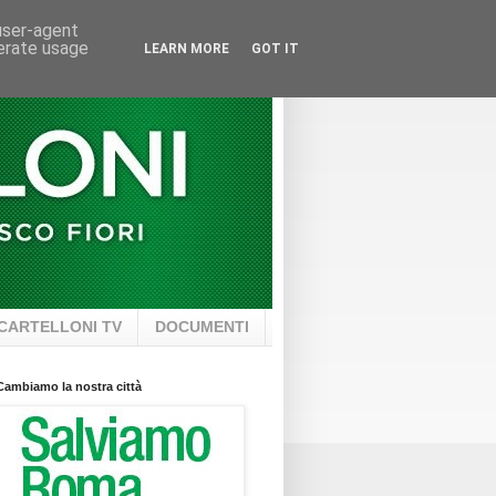
 user-agent
nerate usage
LEARN MORE
GOT IT
CARTELLONI TV
DOCUMENTI
Cambiamo la nostra città