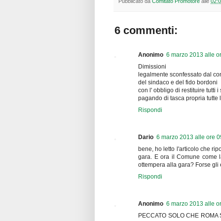
Pubblicato da
Comitato Promotore
alle
02:
6 commenti:
Anonimo
6 marzo 2013 alle o
Dimissioni
legalmente sconfessato dal cons
del sindaco e del fido bordoni
con l' obbligo di restituire tutti 
pagando di tasca propria tutte le
Rispondi
Dario
6 marzo 2013 alle ore 0
bene, ho letto l'articolo che ri
gara. E ora il Comune come la
ottempera alla gara? Forse gli 
Rispondi
Anonimo
6 marzo 2013 alle o
PECCATO SOLO CHE ROMA S