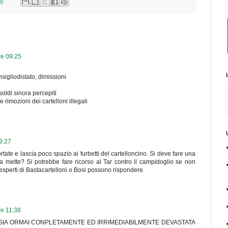
00
re 09:25
igliodistato, dimissioni
i soldi sinora percepiti
 rimozioni dei cartelloni illegali
9:27
portate e lascia poco spazio ai furbetti del cartelloncino. Si deve fare una
 mette? Si potrebbe fare ricorso al Tar contro il campidoglio se non
esperti di Bastacartelloni o Bosi possono rispondere.
re 11:38
IA ORMAI CONPLETAMENTE ED IRRIMEDIABILMENTE DEVASTATA