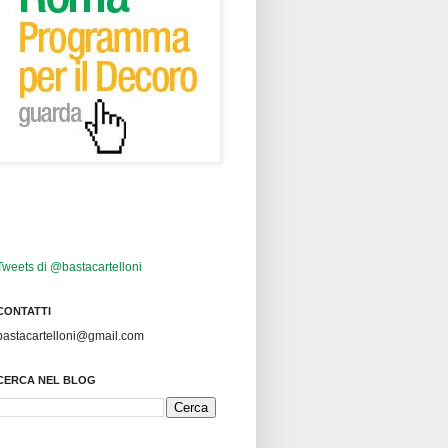
Tweets di @bastacartelloni
CONTATTI
bastacartelloni@gmail.com
CERCA NEL BLOG