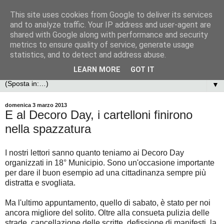
This site uses cookies from Google to deliver its services
and to analyze traffic. Your IP address and user-agent are
shared with Google along with performance and security
metrics to ensure quality of service, generate usage
statistics, and to detect and address abuse.
LEARN MORE
GOT IT
▼
domenica 3 marzo 2013
E al Decoro Day, i cartelloni finirono
nella spazzatura
I nostri lettori sanno quanto teniamo ai Decoro Day
organizzati in 18° Municipio. Sono un'occasione importante
per dare il buon esempio ad una cittadinanza sempre più
distratta e svogliata.
Ma l'ultimo appuntamento, quello di sabato, è stato per noi
ancora migliore del solito. Oltre alla consueta pulizia delle
strade, cancellazione delle scritte, defissione di manifesti, la