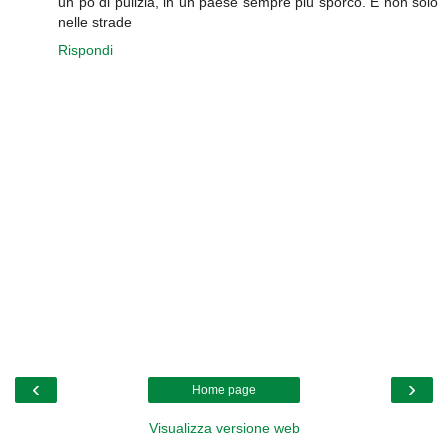
un pò di pulizia, in un paese sempre più sporco. E non solo
nelle strade
Rispondi
‹
›
Home page
Visualizza versione web