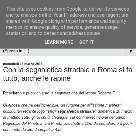
This site uses cookies from Google to deliver its services
and to analyze traffic. Your IP address and user-agent are
shared with Google along with performance and security
metrics to ensure quality of service, generate usage
statistics, and to detect and address abuse.
LEARN MORE
GOT IT
▼
mercoledì 13 marzo 2013
Con la segnaletica stradale a Roma si fa
tutto, anche le rapine
Riceviamo e pubblichiamo la segnalazione del lettore Roberto F.
Qualcosa che ha dell'incredibile, un
furgone per affissione manifesti
pubblicitari recante logo
"spqr segnaletica stradale"
domenica 10 marzo
al mattino sotto gli occhi di chiunque, sul confine/recinzione del parco
Regionale del Pineto in via Pineta Sacchetti a 10m da semaforo e a pochi
centimetri da altri 3 simpatici 4x3...