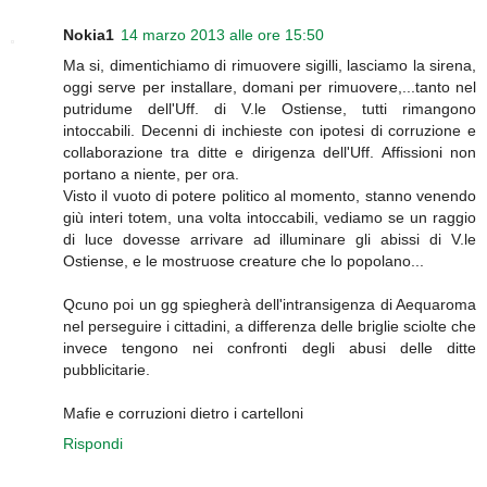
Nokia1
14 marzo 2013 alle ore 15:50
Ma si, dimentichiamo di rimuovere sigilli, lasciamo la sirena,
oggi serve per installare, domani per rimuovere,...tanto nel
putridume dell'Uff. di V.le Ostiense, tutti rimangono
intoccabili. Decenni di inchieste con ipotesi di corruzione e
collaborazione tra ditte e dirigenza dell'Uff. Affissioni non
portano a niente, per ora.
Visto il vuoto di potere politico al momento, stanno venendo
giù interi totem, una volta intoccabili, vediamo se un raggio
di luce dovesse arrivare ad illuminare gli abissi di V.le
Ostiense, e le mostruose creature che lo popolano...
Qcuno poi un gg spiegherà dell'intransigenza di Aequaroma
nel perseguire i cittadini, a differenza delle briglie sciolte che
invece tengono nei confronti degli abusi delle ditte
pubblicitarie.
Mafie e corruzioni dietro i cartelloni
Rispondi