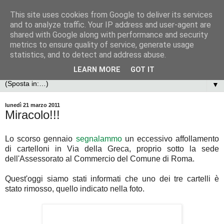
This site uses cookies from Google to deliver its services
and to analyze traffic. Your IP address and user-agent are
shared with Google along with performance and security
metrics to ensure quality of service, generate usage
statistics, and to detect and address abuse.
LEARN MORE
GOT IT
▼
lunedì 21 marzo 2011
Miracolo!!!
Lo scorso gennaio
segnalammo
un eccessivo affollamento
di cartelloni in Via della Greca, proprio sotto la sede
dell'Assessorato al Commercio del Comune di Roma.
Quest'oggi siamo stati informati che uno dei tre cartelli è
stato rimosso, quello indicato nella foto.