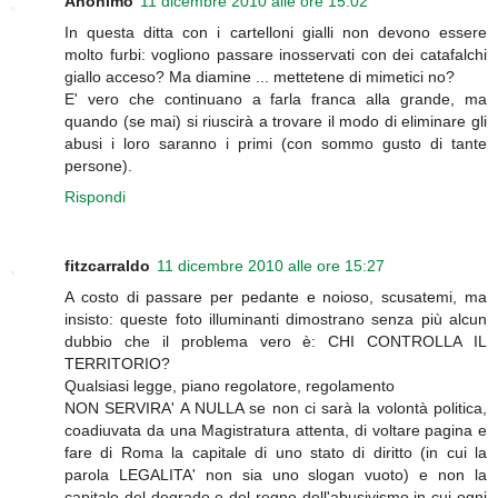
Anonimo
11 dicembre 2010 alle ore 15:02
In questa ditta con i cartelloni gialli non devono essere
molto furbi: vogliono passare inosservati con dei catafalchi
giallo acceso? Ma diamine ... mettetene di mimetici no?
E' vero che continuano a farla franca alla grande, ma
quando (se mai) si riuscirà a trovare il modo di eliminare gli
abusi i loro saranno i primi (con sommo gusto di tante
persone).
Rispondi
fitzcarraldo
11 dicembre 2010 alle ore 15:27
A costo di passare per pedante e noioso, scusatemi, ma
insisto: queste foto illuminanti dimostrano senza più alcun
dubbio che il problema vero è: CHI CONTROLLA IL
TERRITORIO?
Qualsiasi legge, piano regolatore, regolamento
NON SERVIRA' A NULLA se non ci sarà la volontà politica,
coadiuvata da una Magistratura attenta, di voltare pagina e
fare di Roma la capitale di uno stato di diritto (in cui la
parola LEGALITA' non sia uno slogan vuoto) e non la
capitale del degrado e del regno dell'abusivismo in cui ogni