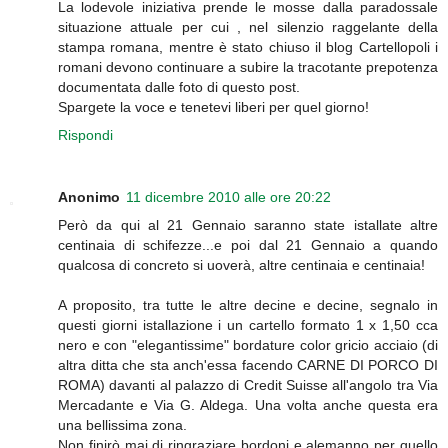
La lodevole iniziativa prende le mosse dalla paradossale
situazione attuale per cui , nel silenzio raggelante della
stampa romana, mentre è stato chiuso il blog Cartellopoli i
romani devono continuare a subire la tracotante prepotenza
documentata dalle foto di questo post.
Spargete la voce e tenetevi liberi per quel giorno!
Rispondi
Anonimo
11 dicembre 2010 alle ore 20:22
Però da qui al 21 Gennaio saranno state istallate altre
centinaia di schifezze...e poi dal 21 Gennaio a quando
qualcosa di concreto si uoverà, altre centinaia e centinaia!
A proposito, tra tutte le altre decine e decine, segnalo in
questi giorni istallazione i un cartello formato 1 x 1,50 cca
nero e con "elegantissime" bordature color gricio acciaio (di
altra ditta che sta anch'essa facendo CARNE DI PORCO DI
ROMA) davanti al palazzo di Credit Suisse all'angolo tra Via
Mercadante e Via G. Aldega. Una volta anche questa era
una bellissima zona.
Non finirò mai di ringraziare bordoni e alemanno per quello