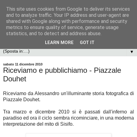
This site uses cookies from Google to deliver its services
and to analyze traffic. Your IP address and user-agent are
shared with Google along with performance and security
metrics to ensure quality of service, generate usage
statistics, and to detect and address abuse.
LEARN MORE
GOT IT
▼
sabato 11 dicembre 2010
Riceviamo e pubblichiamo - Piazzale
Douhet
Riceviamo da Alessandro un'illuminante storia fotografica di
Piazzale Douhet.
Tra marzo e dicembre 2010 si è passati dall'inferno al
paradiso ed ora il ciclo sembra ricominciare, in una moderna
interpretazione del mito di Sisifo.