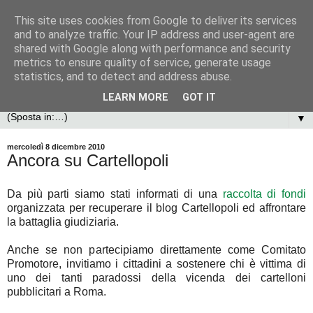
This site uses cookies from Google to deliver its services
and to analyze traffic. Your IP address and user-agent are
shared with Google along with performance and security
metrics to ensure quality of service, generate usage
statistics, and to detect and address abuse.
LEARN MORE
GOT IT
▼
mercoledì 8 dicembre 2010
Ancora su Cartellopoli
Da più parti siamo stati informati di una
raccolta di fondi
organizzata per recuperare il blog Cartellopoli ed affrontare
la battaglia giudiziaria.
Anche se non partecipiamo direttamente come Comitato
Promotore, invitiamo i cittadini a sostenere chi è vittima di
uno dei tanti paradossi della vicenda dei cartelloni
pubblicitari a Roma.