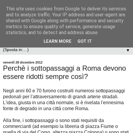
This site uses cookies from Google to deliver its services
and to analyze traffic. Your IP address and user-agent are
shared with Google along with performance and security
metrics to ensure quality of service, generate usage
statistics, and to detect and address abuse.
LEARN MORE
GOT IT
▼
venerdì 28 dicembre 2012
Perchè i sottopassaggi a Roma devono
essere ridotti sempre così?
Negli anni 60 e 70 furono costruiti numerosi sottopassaggi
pedonali per l'attraversamento di grandi arterie stradali.
L'idea, giusta in una città normale, si è rivelata l'ennesima
fonte di degrado in una città come Roma.
Alla fine, i sottopassaggi o sono stati requisiti da
commercianti (ad esempio la libreria di piazza Fiume o
quella di via del Corso, altezza piazza Colonna) o sono stati