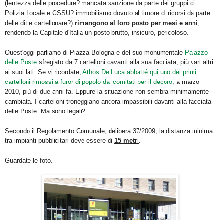
(lentezza delle procedure? mancata sanzione da parte dei gruppi di
Polizia Locale e GSSU? immobilismo dovuto al timore di ricorsi da parte
delle ditte cartellonare?)
rimangono al loro posto per mesi e anni
,
rendendo la Capitale d'Italia un posto brutto, insicuro, pericoloso.
Quest'oggi parliamo di Piazza Bologna e del suo monumentale
Palazzo
delle Poste
sfregiato da 7 cartelloni davanti alla sua facciata, più vari altri
ai suoi lati. Se vi ricordate,
Athos De Luca abbatté qui uno dei primi
cartelloni rimossi a furor di popolo dai comitati per il decoro
, a marzo
2010, più di due anni fa. Eppure la situazione non sembra minimamente
cambiata. I cartelloni troneggiano ancora impassibili davanti alla facciata
delle Poste. Ma sono legali?
Secondo il Regolamento Comunale, delibera 37/2009, la distanza minima
tra impianti pubblicitari deve essere di
15 metri
.
Guardate le foto.