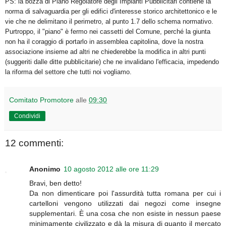
PS: la bozza di Piano Regolatore degli Impianti Pubblicitari contiene la
norma di salvaguardia per gli edifici d'interesse storico architettonico e le
vie che ne delimitano il perimetro, al punto 1.7 dello schema normativo.
Purtroppo, il "piano" è fermo nei cassetti del Comune, perché la giunta
non ha il coraggio di portarlo in assemblea capitolina, dove la nostra
associazione insieme ad altri ne chiederebbe la modifica in altri punti
(suggeriti dalle ditte pubblicitarie) che ne invalidano l'efficacia, impedendo
la riforma del settore che tutti noi vogliamo.
Comitato Promotore
alle
09:30
Condividi
12 commenti:
Anonimo
10 agosto 2012 alle ore 11:29
Bravi, ben detto!
Da non dimenticare poi l'assurdità tutta romana per cui i
cartelloni vengono utilizzati dai negozi come insegne
supplementari. È una cosa che non esiste in nessun paese
minimamente civilizzato e dà la misura di quanto il mercato