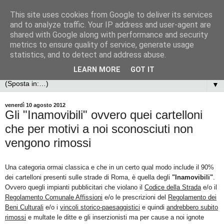
This site uses cookies from Google to deliver its services
and to analyze traffic. Your IP address and user-agent are
shared with Google along with performance and security
metrics to ensure quality of service, generate usage
statistics, and to detect and address abuse.
LEARN MORE
GOT IT
▼
venerdì 10 agosto 2012
Gli "Inamovibili" ovvero quei cartelloni
che per motivi a noi sconosciuti non
vengono rimossi
Una categoria ormai classica e che in un certo qual modo include il 90%
dei cartelloni presenti sulle strade di Roma, è quella degli
"Inamovibili"
.
Ovvero quegli impianti pubblicitari che violano il
Codice della Strada
e/o il
Regolamento Comunale Affissioni
e/o le prescrizioni del
Regolamento dei
Beni Culturali
e/o i
vincoli storico-paesaggistici
e quindi
andrebbero subito
rimossi
e multate le ditte e gli inserzionisti ma per cause a noi ignote