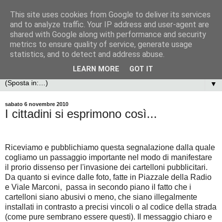
This site uses cookies from Google to deliver its services
and to analyze traffic. Your IP address and user-agent are
shared with Google along with performance and security
metrics to ensure quality of service, generate usage
statistics, and to detect and address abuse.
LEARN MORE
GOT IT
▼
sabato 6 novembre 2010
I cittadini si esprimono così...
Riceviamo e pubblichiamo questa segnalazione dalla quale
cogliamo un passaggio importante nel modo di manifestare
il prorio dissenso per l'invasione dei cartelloni pubblicitari.
Da quanto si evince dalle foto, fatte in Piazzale della Radio
e Viale Marconi, passa in secondo piano il fatto che i
cartelloni siano abusivi o meno, che siano illegalmente
installati in contrasto a precisi vincoli o al codice della strada
(come pure sembrano essere questi). Il messaggio chiaro e