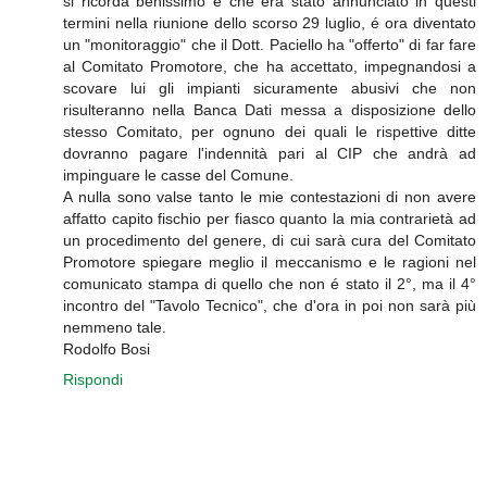
si ricorda benissimo e che era stato annunciato in questi
termini nella riunione dello scorso 29 luglio, é ora diventato
un "monitoraggio" che il Dott. Paciello ha "offerto" di far fare
al Comitato Promotore, che ha accettato, impegnandosi a
scovare lui gli impianti sicuramente abusivi che non
risulteranno nella Banca Dati messa a disposizione dello
stesso Comitato, per ognuno dei quali le rispettive ditte
dovranno pagare l'indennità pari al CIP che andrà ad
impinguare le casse del Comune.
A nulla sono valse tanto le mie contestazioni di non avere
affatto capito fischio per fiasco quanto la mia contrarietà ad
un procedimento del genere, di cui sarà cura del Comitato
Promotore spiegare meglio il meccanismo e le ragioni nel
comunicato stampa di quello che non é stato il 2°, ma il 4°
incontro del "Tavolo Tecnico", che d'ora in poi non sarà più
nemmeno tale.
Rodolfo Bosi
Rispondi