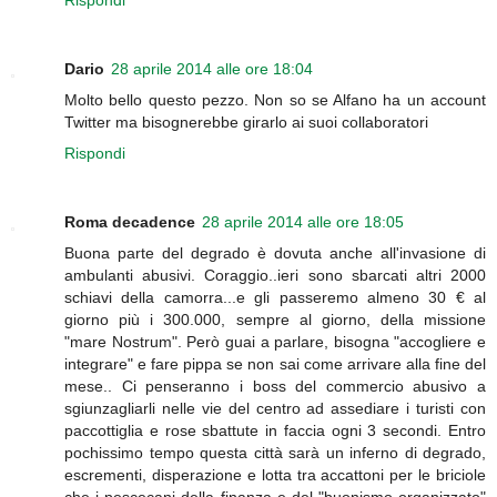
Rispondi
Dario
28 aprile 2014 alle ore 18:04
Molto bello questo pezzo. Non so se Alfano ha un account
Twitter ma bisognerebbe girarlo ai suoi collaboratori
Rispondi
Roma decadence
28 aprile 2014 alle ore 18:05
Buona parte del degrado è dovuta anche all'invasione di
ambulanti abusivi. Coraggio..ieri sono sbarcati altri 2000
schiavi della camorra...e gli passeremo almeno 30 € al
giorno più i 300.000, sempre al giorno, della missione
"mare Nostrum". Però guai a parlare, bisogna "accogliere e
integrare" e fare pippa se non sai come arrivare alla fine del
mese.. Ci penseranno i boss del commercio abusivo a
sgiunzagliarli nelle vie del centro ad assediare i turisti con
paccottiglia e rose sbattute in faccia ogni 3 secondi. Entro
pochissimo tempo questa città sarà un inferno di degrado,
escrementi, disperazione e lotta tra accattoni per le briciole