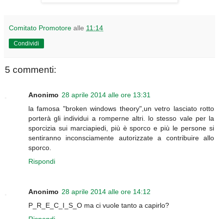
Comitato Promotore
alle
11:14
Condividi
5 commenti:
Anonimo
28 aprile 2014 alle ore 13:31
la famosa "broken windows theory",un vetro lasciato rotto
porterà gli individui a romperne altri. lo stesso vale per la
sporcizia sui marciapiedi, più è sporco e più le persone si
sentiranno inconsciamente autorizzate a contribuire allo
sporco.
Rispondi
Anonimo
28 aprile 2014 alle ore 14:12
P_R_E_C_I_S_O ma ci vuole tanto a capirlo?