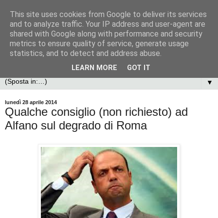
This site uses cookies from Google to deliver its services
and to analyze traffic. Your IP address and user-agent are
shared with Google along with performance and security
metrics to ensure quality of service, generate usage
statistics, and to detect and address abuse.
LEARN MORE
GOT IT
▼
lunedì 28 aprile 2014
Qualche consiglio (non richiesto) ad
Alfano sul degrado di Roma