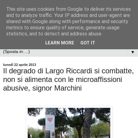
This site uses cookies from Google to deliver its services
and to analyze traffic. Your IP address and user-agent are
shared with Google along with performance and security
metrics to ensure quality of service, generate usage
statistics, and to detect and address abuse.
LEARN MORE
GOT IT
▼
lunedì 22 aprile 2013
Il degrado di Largo Riccardi si combatte,
non si alimenta con le microaffissioni
abusive, signor Marchini