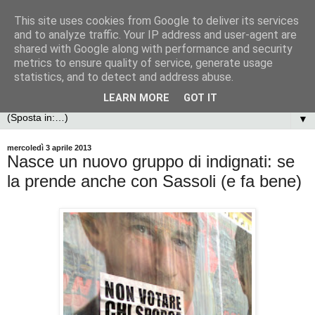
This site uses cookies from Google to deliver its services
and to analyze traffic. Your IP address and user-agent are
shared with Google along with performance and security
metrics to ensure quality of service, generate usage
statistics, and to detect and address abuse.
LEARN MORE
GOT IT
▼
mercoledì 3 aprile 2013
Nasce un nuovo gruppo di indignati: se
la prende anche con Sassoli (e fa bene)