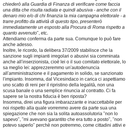
chiederò alla Guardia di Finanza di verificare come faccia
una ditta che risulta radiata e quindi abusiva - anche con il
denaro mio e/o di chi finanzia la mia campagna elettorale - a
trarre profitto da attività di questo tipo, presenterò
immediatamente un esposto alla Procura di Roma rispetto a
quanto avvenuto
", etc.
Attendiamo conferma da parte sua. Comunque lo può fare
anche adesso.
Inoltre, le ricordo, la delibera 37/2009 stabilisce che la
sanzione sugli impianti irregolari o abusivi sia comminata
anche all'inserzionista, cioè lei o il suo comitato elettorale, lo
sa meglio lei: apprezzeremmo un'autodenuncia
all'amministrazione e il pagamento in solido, se sanzionato
l'impianto. Insomma, dal Vicesindaco in carica ci aspettiamo
uno scatto di reni per il ripristino della legalità, non una
scusa banale o una semplice rinuncia al contratto. Ci fa
sapere se la nostra fiducia è ben riposta?
Insomma, direi una figura imbarazzante e inaccettabile per
noi rispetto alla quale vorremmo avere da parte sua una
spiegazione che non sia la solita autoassolutoria "non lo
sapevo", "mi avevano garantito che era tutto a posto", "non
potevo saperlo" perchè non potremmo, come cittadini attivi e