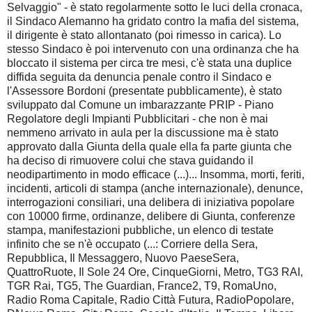
Selvaggio" - è stato regolarmente sotto le luci della cronaca,
il Sindaco Alemanno ha gridato contro la mafia del sistema,
il dirigente è stato allontanato (poi rimesso in carica). Lo
stesso Sindaco è poi intervenuto con una ordinanza che ha
bloccato il sistema per circa tre mesi, c'è stata una duplice
diffida seguita da denuncia penale contro il Sindaco e
l'Assessore Bordoni (presentate pubblicamente), è stato
sviluppato dal Comune un imbarazzante PRIP - Piano
Regolatore degli Impianti Pubblicitari - che non è mai
nemmeno arrivato in aula per la discussione ma è stato
approvato dalla Giunta della quale ella fa parte giunta che
ha deciso di rimuovere colui che stava guidando il
neodipartimento in modo efficace (...)... Insomma, morti, feriti,
incidenti, articoli di stampa (anche internazionale), denunce,
interrogazioni consiliari, una delibera di iniziativa popolare
con 10000 firme, ordinanze, delibere di Giunta, conferenze
stampa, manifestazioni pubbliche, un elenco di testate
infinito che se n'è occupato (...: Corriere della Sera,
Repubblica, Il Messaggero, Nuovo PaeseSera,
QuattroRuote, Il Sole 24 Ore, CinqueGiorni, Metro, TG3 RAI,
TGR Rai, TG5, The Guardian, France2, T9, RomaUno,
Radio Roma Capitale, Radio Città Futura, RadioPopolare,