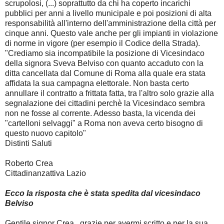
scrupolosi, (...) soprattutto da chi ha coperto incarichi
pubblici per anni a livello municipale e poi posizioni di alta
responsabilità all'interno dell'amministrazione della città per
cinque anni. Questo vale anche per gli impianti in violazione
di norme in vigore (per esempio il Codice della Strada).
"Crediamo sia incompatibile la posizione di Vicesindaco
della signora Sveva Belviso con quanto accaduto con la
ditta cancellata dal Comune di Roma alla quale era stata
affidata la sua campagna elettorale. Non basta certo
annullare il contratto a frittata fatta, tra l'altro solo grazie alla
segnalazione dei cittadini perchè la Vicesindaco sembra
non ne fosse al corrente. Adesso basta, la vicenda dei
"cartelloni selvaggi" a Roma non aveva certo bisogno di
questo nuovo capitolo"
Distinti Saluti
Roberto Crea
Cittadinanzattiva Lazio
Ecco la risposta che è stata spedita dal vicesindaco
Belviso
Gentile signor Crea, grazie per avermi scritto e per la sua