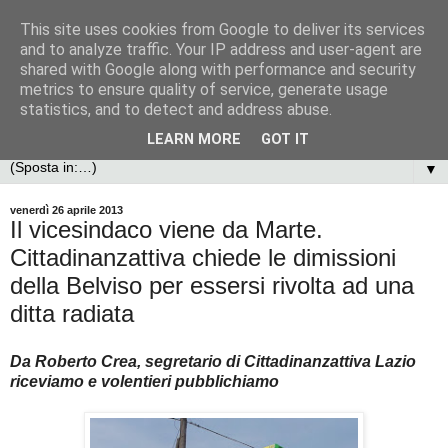
This site uses cookies from Google to deliver its services
and to analyze traffic. Your IP address and user-agent are
shared with Google along with performance and security
metrics to ensure quality of service, generate usage
statistics, and to detect and address abuse.
LEARN MORE
GOT IT
▼
venerdì 26 aprile 2013
Il vicesindaco viene da Marte.
Cittadinanzattiva chiede le dimissioni
della Belviso per essersi rivolta ad una
ditta radiata
Da Roberto Crea, segretario di Cittadinanzattiva Lazio
riceviamo e volentieri pubblichiamo