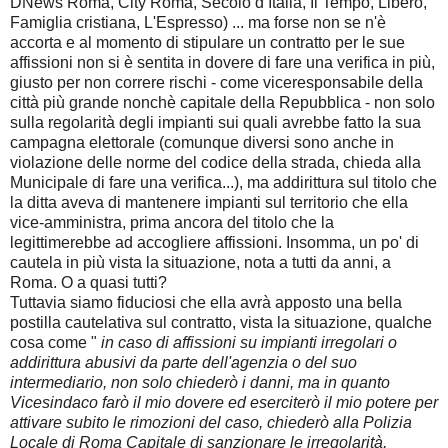
DNews Roma, City Roma, Secolo d’Italia, Il Tempo, Libero,
Famiglia cristiana, L'Espresso) ... ma forse non se n'è
accorta e al momento di stipulare un contratto per le sue
affissioni non si è sentita in dovere di fare una verifica in più,
giusto per non correre rischi - come viceresponsabile della
città più grande nonchè capitale della Repubblica - non solo
sulla regolarità degli impianti sui quali avrebbe fatto la sua
campagna elettorale (comunque diversi sono anche in
violazione delle norme del codice della strada, chieda alla
Municipale di fare una verifica...), ma addirittura sul titolo che
la ditta aveva di mantenere impianti sul territorio che ella
vice-amministra, prima ancora del titolo che la
legittimerebbe ad accogliere affissioni. Insomma, un po' di
cautela in più vista la situazione, nota a tutti da anni, a
Roma. O a quasi tutti?
Tuttavia siamo fiduciosi che ella avrà apposto una bella
postilla cautelativa sul contratto, vista la situazione, qualche
cosa come "
in caso di affissioni su impianti irregolari o
addirittura abusivi da parte dell'agenzia o del suo
intermediario, non solo chiederò i danni, ma in quanto
Vicesindaco farò il mio dovere ed eserciterò il mio potere per
attivare subito le rimozioni del caso, chiederò alla Polizia
Locale di Roma Capitale di sanzionare le irregolarità,