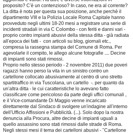
proposito? C'è un contenzioso? In caso, ne era al corrente?
La ditta è nota per questa sua posizione, anche perchè il
dipartimento VIII e la Polizia Locale Roma Capitale hanno
provveduto negli ultimi 18-20 mesi a registrare una serie di
incidenti stradali in via C Colombo - con feriti e danni vari -
proprio contro impianti abusivi della stessa ditta - già radiata
all'epoca dei fatti - con articoli su blog, giornali etc.,
compresa la rassegna stampa del Comune di Roma. Per
agevolarle il compito, le allego alcune fotografie .... Decine
di impianti sono stati rimossi.
Proprio nello stesso periodo - 2 novembre 2011) due poveri
ragazzi hanno perso la vita in un sinistro contro un
cartellone collocato abusivamente al centro di uno stretto
spartitraffico in via Tuscolana, un cartello -. per quanto da
un'altra ditta - le cui caratteristiche lo avevano fatto
classificare come pericoloso da parte degli uffici comunali ,
e il Vice-comandante Di Maggio venne incaricato
direttamente dal Sindaco di svolgere un'indagine all'interno
dell'Ufficio Affissioni e Pubblicità. (...). Solo dopo la nostra
denuncia alla Procura, altre decine di impianti uguali a
quello assassino sono stati rimossi dalle strade di Roma.
Negli stessi mesi il tema dei cartelloni abusivi - "Cartellone