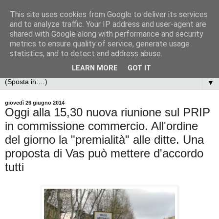
This site uses cookies from Google to deliver its services
and to analyze traffic. Your IP address and user-agent are
shared with Google along with performance and security
metrics to ensure quality of service, generate usage
statistics, and to detect and address abuse.
LEARN MORE
GOT IT
▼
giovedì 26 giugno 2014
Oggi alla 15,30 nuova riunione sul PRIP
in commissione commercio. All'ordine
del giorno la "premialità" alle ditte. Una
proposta di Vas può mettere d'accordo
tutti