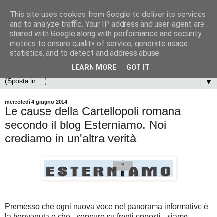
This site uses cookies from Google to deliver its services
and to analyze traffic. Your IP address and user-agent are
shared with Google along with performance and security
metrics to ensure quality of service, generate usage
statistics, and to detect and address abuse.
LEARN MORE
GOT IT
▼
mercoledì 4 giugno 2014
Le cause della Cartellopoli romana
secondo il blog Esterniamo. Noi
crediamo in un'altra verità
Premesso che ogni nuova voce nel panorama informativo è
la benvenuta e che - seppure su fronti opposti - siamo