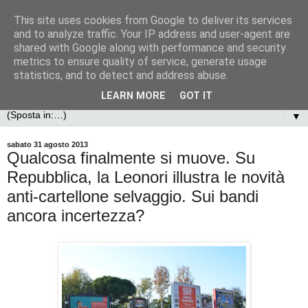
This site uses cookies from Google to deliver its services
and to analyze traffic. Your IP address and user-agent are
shared with Google along with performance and security
metrics to ensure quality of service, generate usage
statistics, and to detect and address abuse.
LEARN MORE
GOT IT
▼
sabato 31 agosto 2013
Qualcosa finalmente si muove. Su
Repubblica, la Leonori illustra le novità
anti-cartellone selvaggio. Sui bandi
ancora incertezza?