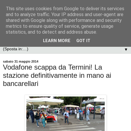
This site uses cookies from Google to deliver its services
and to analyze traffic. Your IP address and user-agent are
shared with Google along with performance and security
metrics to ensure quality of service, generate usage
statistics, and to detect and address abuse.
LEARN MORE
GOT IT
▼
sabato 31 maggio 2014
Vodafone scappa da Termini! La
stazione definitivamente in mano ai
bancarellari