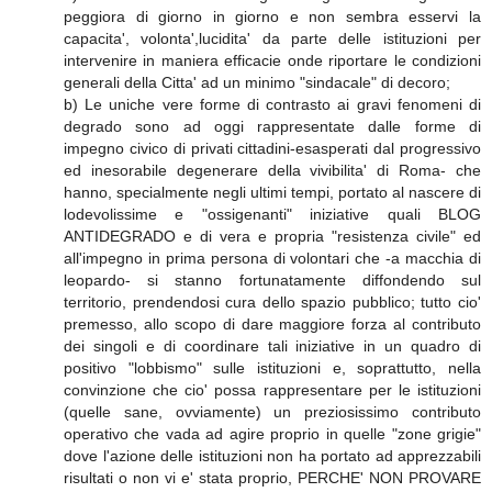
peggiora di giorno in giorno e non sembra esservi la
capacita', volonta',lucidita' da parte delle istituzioni per
intervenire in maniera efficacie onde riportare le condizioni
generali della Citta' ad un minimo "sindacale" di decoro;
b) Le uniche vere forme di contrasto ai gravi fenomeni di
degrado sono ad oggi rappresentate dalle forme di
impegno civico di privati cittadini-esasperati dal progressivo
ed inesorabile degenerare della vivibilita' di Roma- che
hanno, specialmente negli ultimi tempi, portato al nascere di
lodevolissime e "ossigenanti" iniziative quali BLOG
ANTIDEGRADO e di vera e propria "resistenza civile" ed
all'impegno in prima persona di volontari che -a macchia di
leopardo- si stanno fortunatamente diffondendo sul
territorio, prendendosi cura dello spazio pubblico; tutto cio'
premesso, allo scopo di dare maggiore forza al contributo
dei singoli e di coordinare tali iniziative in un quadro di
positivo "lobbismo" sulle istituzioni e, soprattutto, nella
convinzione che cio' possa rappresentare per le istituzioni
(quelle sane, ovviamente) un preziosissimo contributo
operativo che vada ad agire proprio in quelle "zone grigie"
dove l'azione delle istituzioni non ha portato ad apprezzabili
risultati o non vi e' stata proprio, PERCHE' NON PROVARE