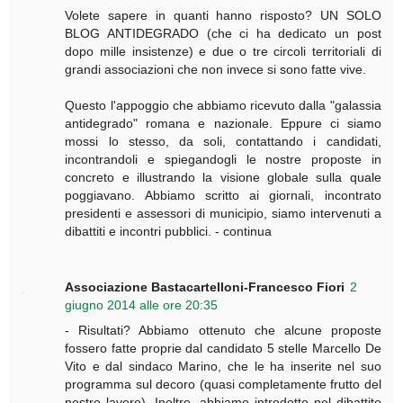
Volete sapere in quanti hanno risposto? UN SOLO
BLOG ANTIDEGRADO (che ci ha dedicato un post
dopo mille insistenze) e due o tre circoli territoriali di
grandi associazioni che non invece si sono fatte vive.
Questo l'appoggio che abbiamo ricevuto dalla "galassia
antidegrado" romana e nazionale. Eppure ci siamo
mossi lo stesso, da soli, contattando i candidati,
incontrandoli e spiegandogli le nostre proposte in
concreto e illustrando la visione globale sulla quale
poggiavano. Abbiamo scritto ai giornali, incontrato
presidenti e assessori di municipio, siamo intervenuti a
dibattiti e incontri pubblici. - continua
Associazione Bastacartelloni-Francesco Fiori
2
giugno 2014 alle ore 20:35
- Risultati? Abbiamo ottenuto che alcune proposte
fossero fatte proprie dal candidato 5 stelle Marcello De
Vito e dal sindaco Marino, che le ha inserite nel suo
programma sul decoro (quasi completamente frutto del
nostro lavoro). Inoltre, abbiamo introdotto nel dibattito